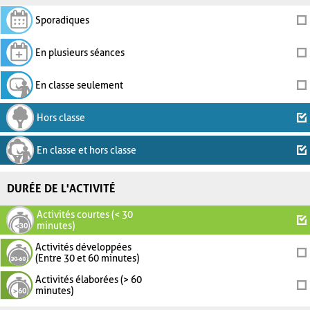
Sporadiques
En plusieurs séances
En classe seulement
Hors classe
En classe et hors classe
DURÉE DE L'ACTIVITÉ
Activités courtes (< 30
minutes)
Activités développées
(Entre 30 et 60 minutes)
Activités élaborées (> 60
minutes)