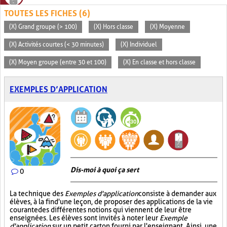
TOUTES LES FICHES (6)
(X) Grand groupe (> 100)
(X) Hors classe
(X) Moyenne
(X) Activités courtes (< 30 minutes)
(X) Individuel
(X) Moyen groupe (entre 30 et 100)
(X) En classe et hors classe
EXEMPLES D’APPLICATION
Dis-moi à quoi ça sert
0
La technique des
Exemples d'application
consiste à demander aux
élèves, à la fin d'une leçon, de proposer des applications de la vie
courante des différentes notions qui viennent de leur être
enseignées. Les élèves sont invités à noter leur
Exemple
d'application
sur un petit carton fourni par l'enseignant. Ainsi, une