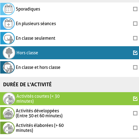
Sporadiques
En plusieurs séances
En classe seulement
Hors classe
En classe et hors classe
DURÉE DE L'ACTIVITÉ
Activités courtes (< 30
minutes)
Activités développées
(Entre 30 et 60 minutes)
Activités élaborées (> 60
minutes)