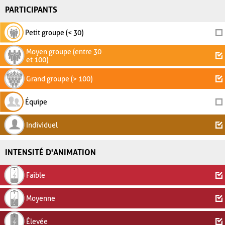
PARTICIPANTS
Petit groupe (< 30)
Moyen groupe (entre 30
et 100)
Grand groupe (> 100)
Équipe
Individuel
INTENSITÉ D'ANIMATION
Faible
Moyenne
Élevée