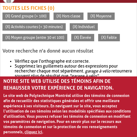
TOUTES LES FICHES (0)
(X) Grand groupe (> 100)
(X) Hors classe
(X) Moyenne
(X) Activités courtes (< 30 minutes)
(X) Individuel
(X) Moyen groupe (entre 30 et 100)
(X) Élevée
(X) Faible
Votre recherche n'a donné aucun résultat
Vérifiez que l'orthographe est correcte.
Supprimez les guillemets autour des expressions pour
rechercher chaque mot séparément.
garage à vélo
retournera
souvent plus de résultat que
"garage à vélo"
.
NOTRE SITE WEB UTILISE DES TÉMOINS AFIN DE
Envisagez d'élargir votre recherche avec
OR
.
garage OR vélo
retournera souvent plus de résultat que
garage à vélo
.
REHAUSSER VOTRE EXPÉRIENCE DE NAVIGATION.
Le site web de Polytechnique Montréal utilise des témoins de connexion
afin de recueillir des statistiques générales et offrir une meilleure
expérience à ses visiteurs. En naviguant sur le site, vous acceptez
l’utilisation de ces témoins selon les modalités spécifiées aux conditions
d’utilisation. Vous pouvez refuser les témoins de connexion en modifiant
vos paramètres de navigation. Pour en savoir plus sur le recours aux
témoins de connexion et sur la protection de vos renseignements
personnels,
cliquez ici
.
Avis de confidentialité et conditions d’utilisation