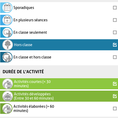
Sporadiques
En plusieurs séances
En classe seulement
Hors classe
En classe et hors classe
DURÉE DE L'ACTIVITÉ
Activités courtes (< 30
minutes)
Activités développées
(Entre 30 et 60 minutes)
Activités élaborées (> 60
minutes)