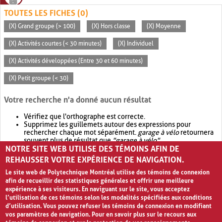
TOUTES LES FICHES (0)
(X) Grand groupe (> 100)
(X) Hors classe
(X) Moyenne
(X) Activités courtes (< 30 minutes)
(X) Individuel
(X) Activités développées (Entre 30 et 60 minutes)
(X) Petit groupe (< 30)
Votre recherche n'a donné aucun résultat
Vérifiez que l'orthographe est correcte.
Supprimez les guillemets autour des expressions pour
rechercher chaque mot séparément.
garage à vélo
retournera
souvent plus de résultat que
"garage à vélo"
.
NOTRE SITE WEB UTILISE DES TÉMOINS AFIN DE
Envisagez d'élargir votre recherche avec
OR
.
garage OR vélo
retournera souvent plus de résultat que
garage à vélo
.
REHAUSSER VOTRE EXPÉRIENCE DE NAVIGATION.
Le site web de Polytechnique Montréal utilise des témoins de connexion
afin de recueillir des statistiques générales et offrir une meilleure
expérience à ses visiteurs. En naviguant sur le site, vous acceptez
l’utilisation de ces témoins selon les modalités spécifiées aux conditions
d’utilisation. Vous pouvez refuser les témoins de connexion en modifiant
vos paramètres de navigation. Pour en savoir plus sur le recours aux