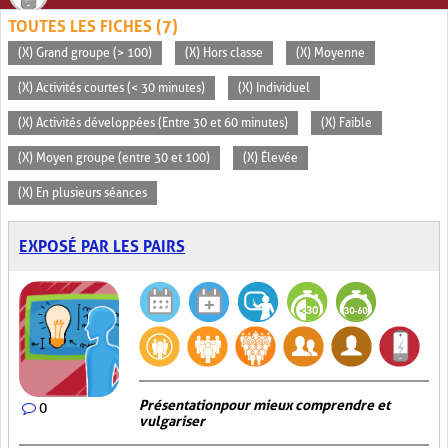
TOUTES LES FICHES (7)
(X) Grand groupe (> 100)
(X) Hors classe
(X) Moyenne
(X) Activités courtes (< 30 minutes)
(X) Individuel
(X) Activités développées (Entre 30 et 60 minutes)
(X) Faible
(X) Moyen groupe (entre 30 et 100)
(X) Élevée
(X) En plusieurs séances
EXPOSÉ PAR LES PAIRS
Présentation pour mieux comprendre et
0
vulgariser