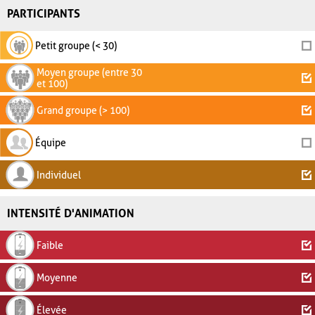
PARTICIPANTS
Petit groupe (< 30)
Moyen groupe (entre 30
et 100)
Grand groupe (> 100)
Équipe
Individuel
INTENSITÉ D'ANIMATION
Faible
Moyenne
Élevée