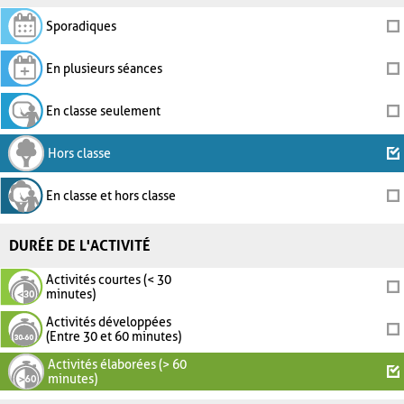
Sporadiques
En plusieurs séances
En classe seulement
Hors classe
En classe et hors classe
DURÉE DE L'ACTIVITÉ
Activités courtes (< 30
minutes)
Activités développées
(Entre 30 et 60 minutes)
Activités élaborées (> 60
minutes)