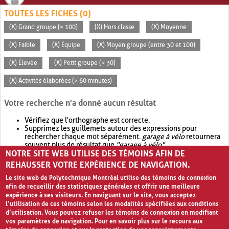
TOUTES LES FICHES (0)
(X) Grand groupe (> 100)
(X) Hors classe
(X) Moyenne
(X) Faible
(X) Équipe
(X) Moyen groupe (entre 30 et 100)
(X) Élevée
(X) Petit groupe (< 30)
(X) Activités élaborées (> 60 minutes)
Votre recherche n'a donné aucun résultat
Vérifiez que l'orthographe est correcte.
Supprimez les guillemets autour des expressions pour
rechercher chaque mot séparément.
garage à vélo
retournera
souvent plus de résultat que
"garage à vélo"
.
NOTRE SITE WEB UTILISE DES TÉMOINS AFIN DE
Envisagez d'élargir votre recherche avec
OR
.
garage OR vélo
retournera souvent plus de résultat que
garage à vélo
.
REHAUSSER VOTRE EXPÉRIENCE DE NAVIGATION.
Le site web de Polytechnique Montréal utilise des témoins de connexion
afin de recueillir des statistiques générales et offrir une meilleure
expérience à ses visiteurs. En naviguant sur le site, vous acceptez
l’utilisation de ces témoins selon les modalités spécifiées aux conditions
d’utilisation. Vous pouvez refuser les témoins de connexion en modifiant
vos paramètres de navigation. Pour en savoir plus sur le recours aux