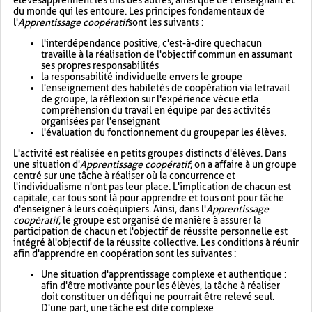
élèves apprennent les uns des autres, ainsi que de l'enseignant et
du monde qui les entoure. Les principes fondamentaux de
l'
Apprentissage coopératif
sont les suivants :
l'interdépendance positive, c'est-à-dire que chacun
travaille à la réalisation de l'objectif commun en assumant
ses propres responsabilités
la responsabilité individuelle envers le groupe
l'enseignement des habiletés de coopération via le travail
de groupe, la réflexion sur l'expérience vécue et la
compréhension du travail en équipe par des activités
organisées par l'enseignant
l'évaluation du fonctionnement du groupe par les élèves.
L'activité est réalisée en petits groupes distincts d'élèves. Dans
une situation d'
Apprentissage coopératif
, on a affaire à un groupe
centré sur une tâche à réaliser où la concurrence et
l'individualisme n'ont pas leur place. L'implication de chacun est
capitale, car tous sont là pour apprendre et tous ont pour tâche
d'enseigner à leurs coéquipiers. Ainsi, dans l'
Apprentissage
coopératif
, le groupe est organisé de manière à assurer la
participation de chacun et l'objectif de réussite personnelle est
intégré à l'objectif de la réussite collective. Les conditions à réunir
afin d'apprendre en coopération sont les suivantes :
Une situation d'apprentissage complexe et authentique :
afin d'être motivante pour les élèves, la tâche à réaliser
doit constituer un défi qui ne pourrait être relevé seul.
D'une part, une tâche est dite complexe