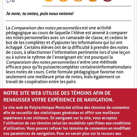
0
Je note, tu notes, puis nous notons!
La
Comparaison des notes personnelles
est une activité
pédagogique au cours de laquelle l’élève est amené à comparer
ses notes personnelles avec un camarade de classe, et ce dans le
but de les compléter et d'y ajouter les informations qui lui ont
échappé. Certains élèves ont de la difficulté à prendre des notes
de cours, à sélectionner l’information pertinente lors d’une leçon
ou à suivre le rythme de l’enseignant et c’est pourquoi la
Comparaison des notes personnelles
s’avère une méthode
efficace pour qu'ils puissent compléter certaines informations dans
leurs notes de cours. Cette formule pédagogique favorise non
seulement une meilleure prise de notes, mais également un
travail de coopération entre les pairs.
Partage (13)
Synthèse (19)
Analyse critique (12)
NOTRE SITE WEB UTILISE DES TÉMOINS AFIN DE
REHAUSSER VOTRE EXPÉRIENCE DE NAVIGATION.
Le site web de Polytechnique Montréal utilise des témoins de connexion
afin de recueillir des statistiques générales et offrir une meilleure
expérience à ses visiteurs. En naviguant sur le site, vous acceptez
l’utilisation de ces témoins selon les modalités spécifiées aux conditions
d’utilisation. Vous pouvez refuser les témoins de connexion en modifiant
vos paramètres de navigation. Pour en savoir plus sur le recours aux