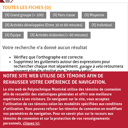
TOUTES LES FICHES (0)
(X) Grand groupe (> 100)
(X) Hors classe
(X) Moyenne
(X) Activités développées (Entre 30 et 60 minutes)
(X) Individuel
(X) Équipe
(X) Activités élaborées (> 60 minutes)
Votre recherche n'a donné aucun résultat
Vérifiez que l'orthographe est correcte.
Supprimez les guillemets autour des expressions pour
rechercher chaque mot séparément.
garage à vélo
retournera
souvent plus de résultat que
"garage à vélo"
.
NOTRE SITE WEB UTILISE DES TÉMOINS AFIN DE
Envisagez d'élargir votre recherche avec
OR
.
garage OR vélo
retournera souvent plus de résultat que
garage à vélo
.
REHAUSSER VOTRE EXPÉRIENCE DE NAVIGATION.
Le site web de Polytechnique Montréal utilise des témoins de connexion
afin de recueillir des statistiques générales et offrir une meilleure
expérience à ses visiteurs. En naviguant sur le site, vous acceptez
l’utilisation de ces témoins selon les modalités spécifiées aux conditions
d’utilisation. Vous pouvez refuser les témoins de connexion en modifiant
vos paramètres de navigation. Pour en savoir plus sur le recours aux
témoins de connexion et sur la protection de vos renseignements
personnels,
cliquez ici
.
Avis de confidentialité et conditions d’utilisation