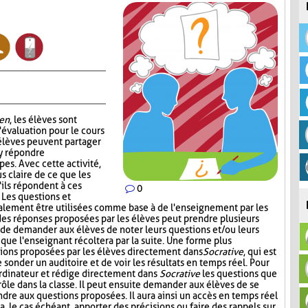
en
, les élèves sont
'évaluation pour le cours
 élèves peuvent partager
 y répondre
es. Avec cette activité,
s claire de ce que les
'ils répondent à ces
0
. Les questions et
alement être utilisées comme base à de l'enseignement par les
 des réponses proposées par les élèves peut prendre plusieurs
t de demander aux élèves de noter leurs questions et/ou leurs
 que l'enseignant récoltera par la suite. Une forme plus
stions proposées par les élèves directement dans
Socrative
, qui est
onder un auditoire et de voir les résultats en temps réel. Pour
l'ordinateur et rédige directement dans
Socrative
les questions que
 rôle dans la classe. Il peut ensuite demander aux élèves de se
dre aux questions proposées. Il aura ainsi un accès en temps réel
a, le cas échéant, apporter des précisions ou faire des rappels sur