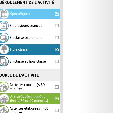
DÉROULEMENT DE L'ACTIVITÉ
Sporadiques
En plusieurs séances
En classe seulement
Hors classe
En classe et hors classe
DURÉE DE L'ACTIVITÉ
Activités courtes (< 30
minutes)
Activités développées
(Entre 30 et 60 minutes)
Activités élaborées (> 60
minutes)