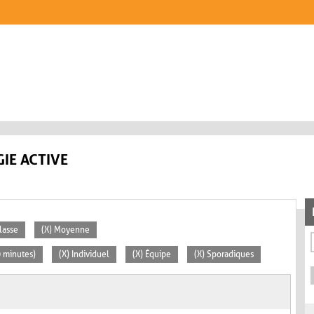
IE ACTIVE
lasse
(X) Moyenne
0 minutes)
(X) Individuel
(X) Équipe
(X) Sporadiques