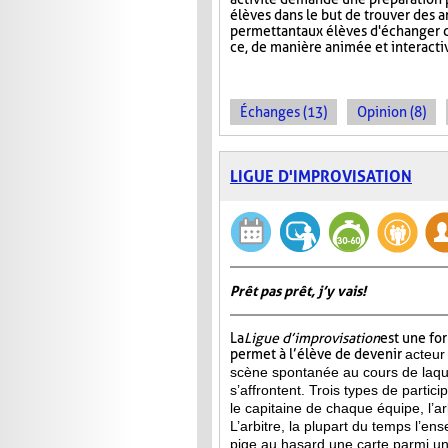
élèves dans le but de trouver des 
permettant aux élèves d'échanger d
ce, de manière animée et interacti
Échanges (13)
Opinion (8)
LIGUE D'IMPROVISATION
Prêt pas prêt, j’y vais!
La
Ligue d’improvisation
est une fo
permet à l’élève de devenir
acteur
scène spontanée au cours de laqu
s’affrontent. Trois types de partici
le capitaine de chaque équipe, l’arb
L’arbitre, la plupart du temps l’ens
pige au hasard une carte parmi u