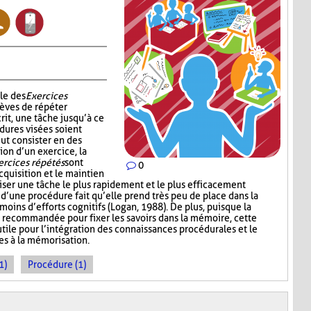
le des
Exercices
èves de répéter
rit, une tâche jusqu’à ce
dures visées soient
ut consister en des
ion d’un exercice, la
ercices répétés
sont
0
cquisition et le maintien
iser une tâche le plus rapidement et le plus efficacement
n d’une procédure fait qu’elle prend très peu de place dans la
oins d’efforts cognitifs (Logan, 1988). De plus, puisque la
 recommandée pour fixer les savoirs dans la mémoire, cette
tile pour l’intégration des connaissances procédurales et le
es à la mémorisation.
1)
Procédure (1)