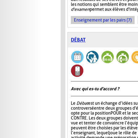
les notions qui semblent être moin
d'examen
permet aux élèves d'intég
Enseignement par les pairs (7)
DÉBAT
Avec qui es-tu d'accord ?
Le
Débat
est un échange d’idées su
controversé entre deux groupes d'é
opte pour la position POUR et le se
CONTRE. Les deux groupes doivent 
vue et tenter de convaincre l’équip
peuvent être choisies par les élèv
l’enseignant, lequel joue le rôle d
activité demande une préparation p