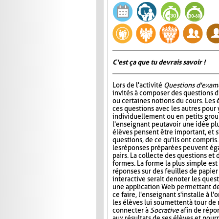
C'est ça que tu devrais savoir !
Lors de l'activité
Questions d'exam
invités à composer des questions d
ou certaines notions du cours. Les
ces questions avec les autres pour
individuellement ou en petits group
l'enseignant peut avoir une idée plu
élèves pensent être important, et s
questions, de ce qu'ils ont compris
les réponses préparées peuvent ég
pairs. La collecte des questions et
formes. La forme la plus simple es
réponses sur des feuilles de papier
interactive serait de noter les que
une application Web permettant de s
ce faire, l'enseignant s'installe à 
les élèves lui soumettent à tour de
connecter à
Socrative
afin de répon
aux résultats de ses élèves et pourr