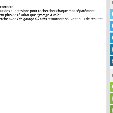
 correcte.
our des expressions pour rechercher chaque mot séparément.
nt plus de résultat que
"garage à vélo"
.
herche avec
OR
.
garage OR vélo
retournera souvent plus de résultat