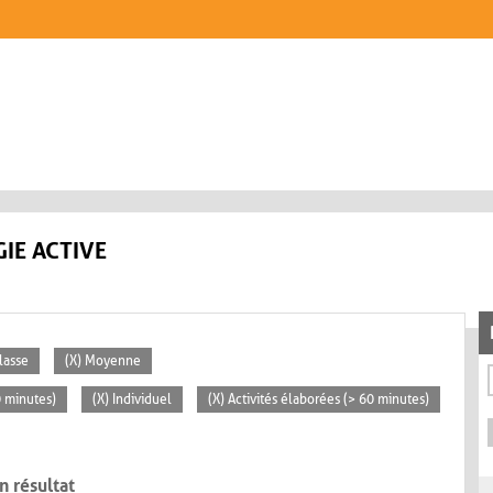
IE ACTIVE
lasse
(X) Moyenne
0 minutes)
(X) Individuel
(X) Activités élaborées (> 60 minutes)
n résultat