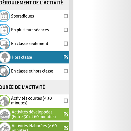
DÉROULEMENT DE L'ACTIVITÉ
Sporadiques
En plusieurs séances
En classe seulement
Hors classe
En classe et hors classe
DURÉE DE L'ACTIVITÉ
Activités courtes (< 30
minutes)
Activités développées
(Entre 30 et 60 minutes)
Activités élaborées (> 60
minutes)