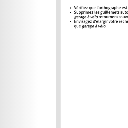
Vérifiez que l'orthographe est
Supprimez les guillemets aut
garage à vélo
retournera souve
Envisagez d'élargir votre rec
que
garage à vélo
.