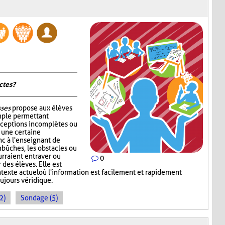
tes ?
sses
propose aux élèves
mple permettant
nceptions incomplètes ou
r une certaine
c à l'enseignant de
mbûches, les obstacles ou
rraient entraver ou
0
des élèves. Elle est
ntexte actuel où l'information est facilement et rapidement
oujours véridique.
2)
Sondage (5)