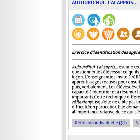
AUJOURD’HUI, J’AI APPRIS...
Exercice d'identification des appre
Aujourd'hui, j'ai appris...
est une te
questionner les élèves sur ce qu’ils
leçon. L'enseignant les invite à ré
apprentissages réalisés pour ensuit
puis, verbalement. Les élèves dével
capacité à identifier et à résumer 
importants. Cette technique diffère
réflexion
puisqu'elle ne cible pas 
difficulté en particulier. Elle dem
à l'importance relative de ce qui a é
Réflexion individuelle (31)
Va