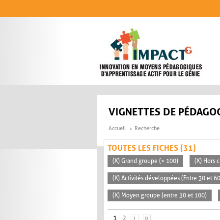
Aller au contenu principal
VIGNETTES DE PÉDAGOG
Accueil
Recherche
TOUTES LES FICHES (31)
(X) Grand groupe (> 100)
(X) Hors c
(X) Activités développées (Entre 30 et 6
(X) Moyen groupe (entre 30 et 100)
PAGES
1
2
›
»