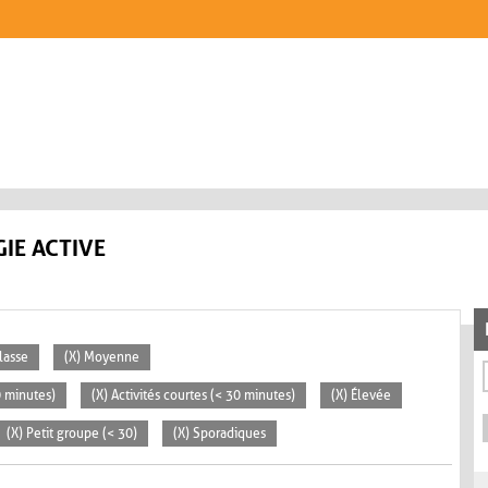
IE ACTIVE
lasse
(X) Moyenne
0 minutes)
(X) Activités courtes (< 30 minutes)
(X) Élevée
(X) Petit groupe (< 30)
(X) Sporadiques