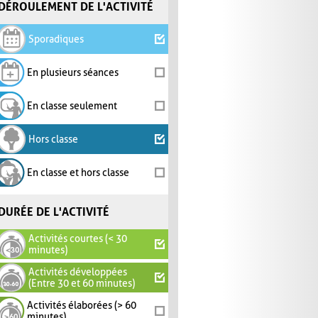
DÉROULEMENT DE L'ACTIVITÉ
Sporadiques
En plusieurs séances
En classe seulement
Hors classe
En classe et hors classe
DURÉE DE L'ACTIVITÉ
Activités courtes (< 30
minutes)
Activités développées
(Entre 30 et 60 minutes)
Activités élaborées (> 60
minutes)