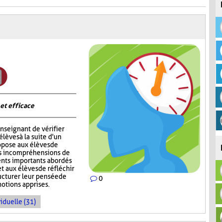
 et efficace
nseignant de vérifier
èves à la suite d'un
opose aux élèves de
rs incompréhensions de
ents importants abordés
t aux élèves de réfléchir
ructurer leur pensée de
0
notions apprises.
iduelle (31)