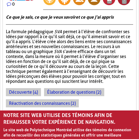
0
Ce que je sais, ce que je veux savoir et ce que j’ai appris
La formule pédagogique
SVA
permet à l’élève de confronter ses
idées par rapport à ce qu’il sait déjà, ce qu’il aimerait savoir et ce
qu’il a appris. L’élève crée alors des liens entre ses connaissances
antérieures et ses nouvelles connaissances. Le recours à un
tableau ou un graphique
SVA
s’avère efficace dans un tel
contexte, dans la mesure où il permet à l’élève d’organiser ses
idées en fonction de ce qu’il sait déjà, de ce qui pique sa
curiosité et de ce qu’il découvre au cours de la leçon. Cette
technique permet également à l’enseignant de découvrir les
idées préconçues des élèves pour pouvoir les corriger, tout en
répondant aux questions qui suscitent leur intérêt.
Découverte (4)
Élaboration de questions (2)
Réactivation des connaissances (2)
Évolution des apprentissages (2)
NOTRE SITE WEB UTILISE DES TÉMOINS AFIN DE
REHAUSSER VOTRE EXPÉRIENCE DE NAVIGATION.
Le site web de Polytechnique Montréal utilise des témoins de connexion
afin de recueillir des statistiques générales et offrir une meilleure