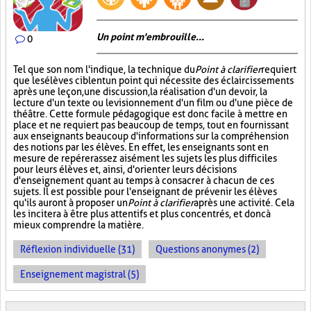
Un point m'embrouille...
0
Tel que son nom l'indique, la technique du
Point à clarifier
requiert
que les élèves ciblent un point qui nécessite des éclaircissements
après une leçon, une discussion, la réalisation d'un devoir, la
lecture d'un texte ou le visionnement d'un film ou d'une pièce de
théâtre. Cette formule pédagogique est donc facile à mettre en
place et ne requiert pas beaucoup de temps, tout en fournissant
aux enseignants beaucoup d'informations sur la compréhension
des notions par les élèves. En effet, les enseignants sont en
mesure de repérer assez aisément les sujets les plus difficiles
pour leurs élèves et, ainsi, d'orienter leurs décisions
d'enseignement quant au temps à consacrer à chacun de ces
sujets. Il est possible pour l'enseignant de prévenir les élèves
qu'ils auront à proposer un
Point à clarifier
après une activité. Cela
les incitera à être plus attentifs et plus concentrés, et donc à
mieux comprendre la matière.
Réflexion individuelle (31)
Questions anonymes (2)
Enseignement magistral (5)