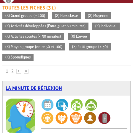
TOUTES LES FICHES (31)
(X) Grand groupe (> 100)
(X) Hors classe
(X) Moyenne
(X) Activités développées (Entre 30 et 60 minutes)
(X) Individuel
(X) Activités courtes (< 30 minutes)
(X) Élevée
(X) Moyen groupe (entre 30 et 100)
(X) Petit groupe (< 30)
(X) Sporadiques
PAGES
1
2
›
»
LA MINUTE DE RÉFLEXION