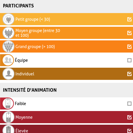
PARTICIPANTS
Petit groupe (< 30)
Moyen groupe (entre 30
et 100)
Grand groupe (> 100)
Équipe
Individuel
INTENSITÉ D'ANIMATION
Faible
Moyenne
Élevée