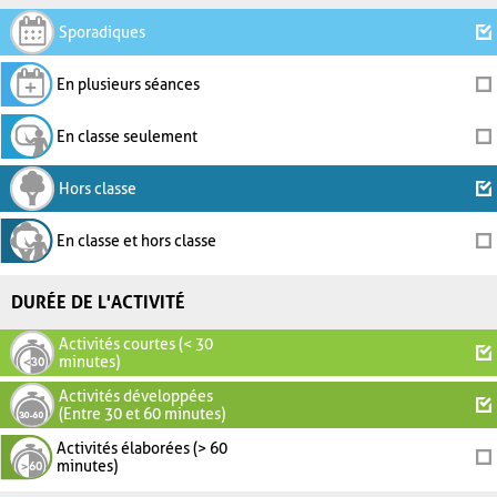
Sporadiques
En plusieurs séances
En classe seulement
Hors classe
En classe et hors classe
DURÉE DE L'ACTIVITÉ
Activités courtes (< 30
minutes)
Activités développées
(Entre 30 et 60 minutes)
Activités élaborées (> 60
minutes)