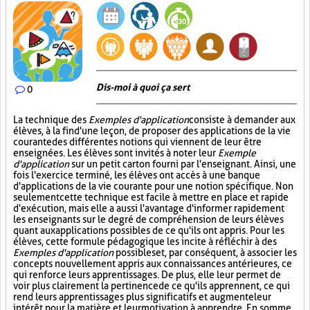
Dis-moi à quoi ça sert
0
La technique des
Exemples d'application
consiste à demander aux
élèves, à la fin d'une leçon, de proposer des applications de la vie
courante des différentes notions qui viennent de leur être
enseignées. Les élèves sont invités à noter leur
Exemple
d'application
sur un petit carton fourni par l'enseignant. Ainsi, une
fois l'exercice terminé, les élèves ont accès à une banque
d'applications de la vie courante pour une notion spécifique. Non
seulement cette technique est facile à mettre en place et rapide
d'exécution, mais elle a aussi l'avantage d'informer rapidement
les enseignants sur le degré de compréhension de leurs élèves
quant aux applications possibles de ce qu'ils ont appris. Pour les
élèves, cette formule pédagogique les incite à réfléchir à des
Exemples d'application
possibles et, par conséquent, à associer les
concepts nouvellement appris aux connaissances antérieures, ce
qui renforce leurs apprentissages. De plus, elle leur permet de
voir plus clairement la pertinence de ce qu'ils apprennent, ce qui
rend leurs apprentissages plus significatifs et augmente leur
intérêt pour la matière et leur motivation à apprendre. En somme,