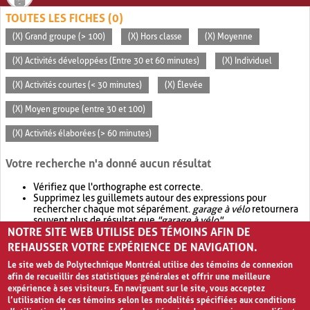
TOUTES LES FICHES (0)
(X) Grand groupe (> 100)
(X) Hors classe
(X) Moyenne
(X) Activités développées (Entre 30 et 60 minutes)
(X) Individuel
(X) Activités courtes (< 30 minutes)
(X) Élevée
(X) Moyen groupe (entre 30 et 100)
(X) Activités élaborées (> 60 minutes)
Votre recherche n'a donné aucun résultat
Vérifiez que l'orthographe est correcte.
Supprimez les guillemets autour des expressions pour
rechercher chaque mot séparément.
garage à vélo
retournera
souvent plus de résultat que
"garage à vélo"
.
NOTRE SITE WEB UTILISE DES TÉMOINS AFIN DE
Envisagez d'élargir votre recherche avec
OR
.
garage OR vélo
retournera souvent plus de résultat que
garage à vélo
.
REHAUSSER VOTRE EXPÉRIENCE DE NAVIGATION.
Le site web de Polytechnique Montréal utilise des témoins de connexion
afin de recueillir des statistiques générales et offrir une meilleure
expérience à ses visiteurs. En naviguant sur le site, vous acceptez
l’utilisation de ces témoins selon les modalités spécifiées aux conditions