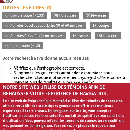
TOUTES LES FICHES (0)
(X) Grand groupe (> 100)
(X) Hors classe
(X) Moyenne
(X) Activités développées (Entre 30 et 60 minutes)
(X) Équipe
(X) Activités élaborées (> 60 minutes)
(X) Faible
(X) Individuel
(X) Petit groupe (< 30)
Votre recherche n'a donné aucun résultat
Vérifiez que l'orthographe est correcte.
Supprimez les guillemets autour des expressions pour
rechercher chaque mot séparément.
garage à vélo
retournera
souvent plus de résultat que
"garage à vélo"
.
NOTRE SITE WEB UTILISE DES TÉMOINS AFIN DE
Envisagez d'élargir votre recherche avec
OR
.
garage OR vélo
retournera souvent plus de résultat que
garage à vélo
.
REHAUSSER VOTRE EXPÉRIENCE DE NAVIGATION.
Le site web de Polytechnique Montréal utilise des témoins de connexion
afin de recueillir des statistiques générales et offrir une meilleure
expérience à ses visiteurs. En naviguant sur le site, vous acceptez
l’utilisation de ces témoins selon les modalités spécifiées aux conditions
d’utilisation. Vous pouvez refuser les témoins de connexion en modifiant
vos paramètres de navigation. Pour en savoir plus sur le recours aux