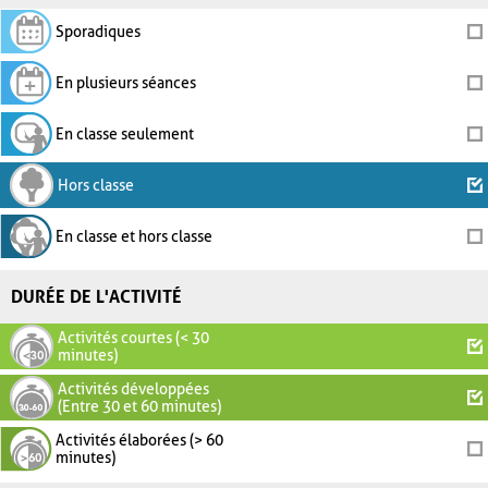
Sporadiques
En plusieurs séances
En classe seulement
Hors classe
En classe et hors classe
DURÉE DE L'ACTIVITÉ
Activités courtes (< 30
minutes)
Activités développées
(Entre 30 et 60 minutes)
Activités élaborées (> 60
minutes)