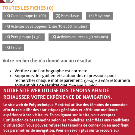
TOUTES LES FICHES (0)
(X) Grand groupe (> 100)
(X) Hors classe
(X) Moyenne
(X) Activités développées (Entre 30 et 60 minutes)
(X) Petit groupe (< 30)
(X) Activités courtes (< 30 minutes)
(X) Faible
Votre recherche n'a donné aucun résultat
Vérifiez que l'orthographe est correcte.
Supprimez les guillemets autour des expressions pour
rechercher chaque mot séparément.
garage à vélo
retournera
souvent plus de résultat que
"garage à vélo"
.
NOTRE SITE WEB UTILISE DES TÉMOINS AFIN DE
Envisagez d'élargir votre recherche avec
OR
.
garage OR vélo
retournera souvent plus de résultat que
garage à vélo
.
REHAUSSER VOTRE EXPÉRIENCE DE NAVIGATION.
Le site web de Polytechnique Montréal utilise des témoins de connexion
afin de recueillir des statistiques générales et offrir une meilleure
expérience à ses visiteurs. En naviguant sur le site, vous acceptez
l’utilisation de ces témoins selon les modalités spécifiées aux conditions
d’utilisation. Vous pouvez refuser les témoins de connexion en modifiant
vos paramètres de navigation. Pour en savoir plus sur le recours aux