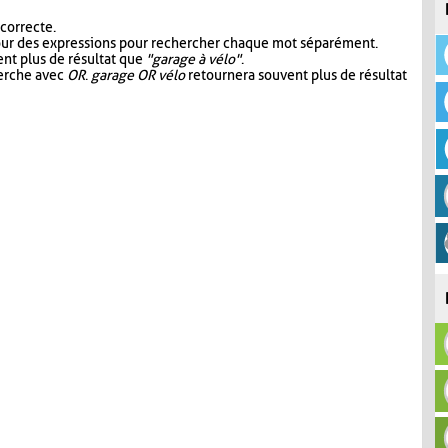
 correcte.
our des expressions pour rechercher chaque mot séparément.
nt plus de résultat que
"garage à vélo"
.
herche avec
OR
.
garage OR vélo
retournera souvent plus de résultat