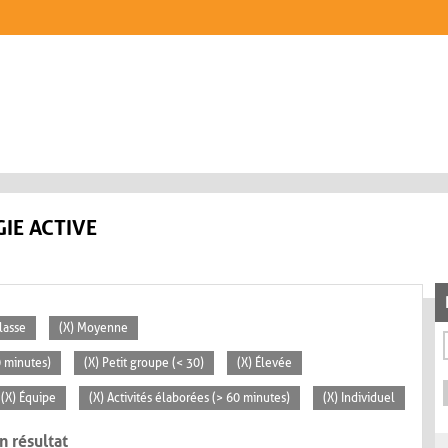
IE ACTIVE
lasse
(X) Moyenne
0 minutes)
(X) Petit groupe (< 30)
(X) Élevée
(X) Équipe
(X) Activités élaborées (> 60 minutes)
(X) Individuel
n résultat