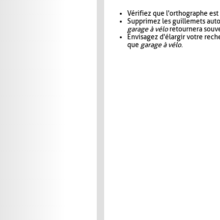
Vérifiez que l'orthographe est
Supprimez les guillemets aut
garage à vélo
retournera souve
Envisagez d'élargir votre rec
que
garage à vélo
.