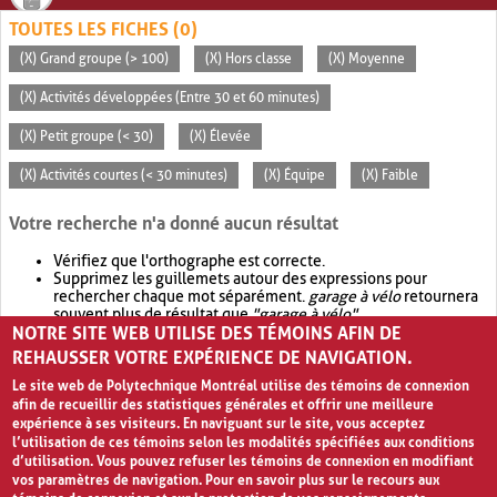
TOUTES LES FICHES (0)
(X) Grand groupe (> 100)
(X) Hors classe
(X) Moyenne
(X) Activités développées (Entre 30 et 60 minutes)
(X) Petit groupe (< 30)
(X) Élevée
(X) Activités courtes (< 30 minutes)
(X) Équipe
(X) Faible
Votre recherche n'a donné aucun résultat
Vérifiez que l'orthographe est correcte.
Supprimez les guillemets autour des expressions pour
rechercher chaque mot séparément.
garage à vélo
retournera
souvent plus de résultat que
"garage à vélo"
.
NOTRE SITE WEB UTILISE DES TÉMOINS AFIN DE
Envisagez d'élargir votre recherche avec
OR
.
garage OR vélo
retournera souvent plus de résultat que
garage à vélo
.
REHAUSSER VOTRE EXPÉRIENCE DE NAVIGATION.
Le site web de Polytechnique Montréal utilise des témoins de connexion
afin de recueillir des statistiques générales et offrir une meilleure
expérience à ses visiteurs. En naviguant sur le site, vous acceptez
l’utilisation de ces témoins selon les modalités spécifiées aux conditions
d’utilisation. Vous pouvez refuser les témoins de connexion en modifiant
vos paramètres de navigation. Pour en savoir plus sur le recours aux