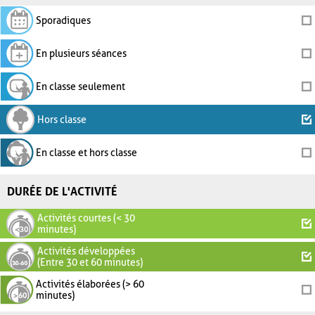
Sporadiques
En plusieurs séances
En classe seulement
Hors classe
En classe et hors classe
DURÉE DE L'ACTIVITÉ
Activités courtes (< 30
minutes)
Activités développées
(Entre 30 et 60 minutes)
Activités élaborées (> 60
minutes)