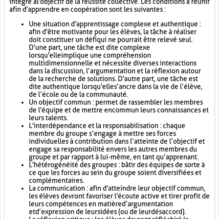
intégré à l'objectif de la réussite collective. Les conditions à réunir
afin d'apprendre en coopération sont les suivantes :
Une situation d'apprentissage complexe et authentique :
afin d'être motivante pour les élèves, la tâche à réaliser
doit constituer un défi qui ne pourrait être relevé seul.
D'une part, une tâche est dite complexe
lorsqu'elle implique une compréhension
multidimensionnelle et nécessite diverses interactions
dans la discussion, l’argumentation et la réflexion autour
de la recherche de solutions. D'autre part, une tâche est
dite authentique lorsqu'elle s’ancre dans la vie de l’élève,
de l’école ou de la communauté.
Un objectif commun : permet de rassembler les membres
de l'équipe et de mettre en commun leurs connaissances et
leurs talents.
L'interdépendance et la responsabilisation : chaque
membre du groupe s’engage à mettre ses forces
individuelles à contribution dans l’atteinte de l’objectif et
engage sa responsabilité envers les autres membres du
groupe et par rapport à lui-même, en tant qu’apprenant.
L'hétérogénéité des groupes : bâtir des équipes de sorte à
ce que les forces au sein du groupe soient diversifiées et
complémentaires.
La communication : afin d'atteindre leur objectif commun,
les élèves devront favoriser l'écoute active et tirer profit de
leurs compétences en matière d’argumentation
et d’expression de leurs idées (ou de leur désaccord).