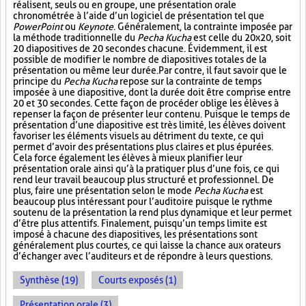
réalisent, seuls ou en groupe, une présentation orale
chronométrée à l’aide d’un logiciel de présentation tel que
PowerPoint
ou
Keynote
. Généralement, la contrainte imposée par
la méthode traditionnelle du
Pecha Kucha
est celle du 20x20, soit
20 diapositives de 20 secondes chacune. Évidemment, il est
possible de modifier le nombre de diapositives totales de la
présentation ou même leur durée. Par contre, il faut savoir que le
principe du
Pecha Kucha
repose sur la contrainte de temps
imposée à une diapositive, dont la durée doit être comprise entre
20 et 30 secondes. Cette façon de procéder oblige les élèves à
repenser la façon de présenter leur contenu. Puisque le temps de
présentation d’une diapositive est très limité, les élèves doivent
favoriser les éléments visuels au détriment du texte, ce qui
permet d’avoir des présentations plus claires et plus épurées.
Cela force également les élèves à mieux planifier leur
présentation orale ainsi qu’à la pratiquer plus d’une fois, ce qui
rend leur travail beaucoup plus structuré et professionnel. De
plus, faire une présentation selon le mode
Pecha Kucha
est
beaucoup plus intéressant pour l’auditoire puisque le rythme
soutenu de la présentation la rend plus dynamique et leur permet
d’être plus attentifs. Finalement, puisqu’un temps limite est
imposé à chacune des diapositives, les présentations sont
généralement plus courtes, ce qui laisse la chance aux orateurs
d’échanger avec l’auditeurs et de répondre à leurs questions.
Synthèse (19)
Courts exposés (1)
Présentation orale (3)