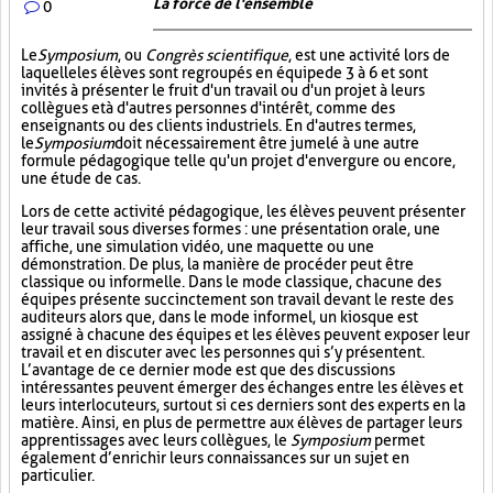
La force de l'ensemble
0
Le
Symposium
, ou
Congrès scientifique
, est une activité lors de
laquelle les élèves sont regroupés en équipe de 3 à 6 et sont
invités à présenter le fruit d'un travail ou d'un projet à leurs
collègues et à d'autres personnes d'intérêt, comme des
enseignants ou des clients industriels. En d'autres termes,
le
Symposium
doit nécessairement être jumelé à une autre
formule pédagogique telle qu'un projet d'envergure ou encore,
une étude de cas.
Lors de cette activité pédagogique, les élèves peuvent présenter
leur travail sous diverses formes : une présentation orale, une
affiche, une simulation vidéo, une maquette ou une
démonstration. De plus, la manière de procéder peut être
classique ou informelle. Dans le mode classique, chacune des
équipes présente succinctement son travail devant le reste des
auditeurs alors que, dans le mode informel, un kiosque est
assigné à chacune des équipes et les élèves peuvent exposer leur
travail et en discuter avec les personnes qui s’y présentent.
L’avantage de ce dernier mode est que des discussions
intéressantes peuvent émerger des échanges entre les élèves et
leurs interlocuteurs, surtout si ces derniers sont des experts en la
matière. Ainsi, en plus de permettre aux élèves de partager leurs
apprentissages avec leurs collègues, le
Symposium
permet
également d’enrichir leurs connaissances sur un sujet en
particulier.