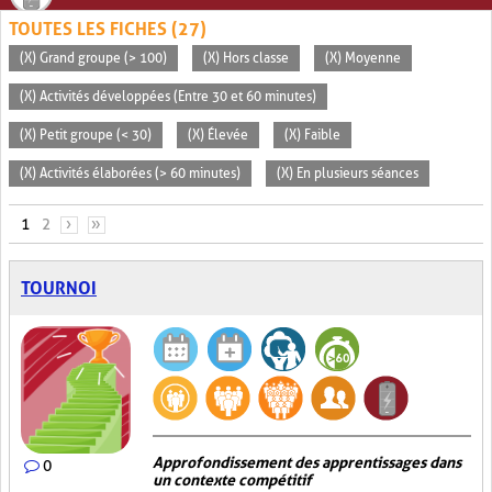
TOUTES LES FICHES (27)
(X) Grand groupe (> 100)
(X) Hors classe
(X) Moyenne
(X) Activités développées (Entre 30 et 60 minutes)
(X) Petit groupe (< 30)
(X) Élevée
(X) Faible
(X) Activités élaborées (> 60 minutes)
(X) En plusieurs séances
PAGES
1
2
›
»
TOURNOI
Approfondissement des apprentissages dans
0
un contexte compétitif