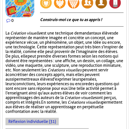
Construis-moi ce que tu as appris !
0
La
Création visuelle
est une technique demandant aux élèves de
représenter de manière imagée et concrète un concept, une
expérience vécue, un phénomène, un objet, une idée ou encore,
une technologie. Cette représentation peut très bien s'inspirer de
la réalité, comme elle peut provenir de l'imaginaire des élèves.
De plus, elle peut prendre diverses formes selon les notions qui
doivent être représentées : une affiche, un dessin, un collage, une
vidéo, une maquette, une sculpture, une reproduction miniature,
etc. Non seulement les
Créations visuelles
peuvent servir
à concrétiser des concepts appris, mais elles peuvent
aussi permettre aux élèves d'exprimer leurs pensées,
leurs convictions, leurs expériences ou encore des questions qui
sont encore sans réponse pour eux. Une telle activité permet à
l'enseignant ainsi qu'aux autres élèves de voir comment les
apprentissages des auteurs de la
Création visuelle
sont perçus,
compris et intégrés. En somme, les
Créations visuelles
permettent
aux élèves de réaliser un apprentissage en perpétuelle
confrontation avec la réalité.
Réflexion individuelle (31)