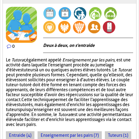
Deux à deux, on s'entraide
0
Le
Tutorat
, également appelé
Enseignement par les pairs
, est une
activité dans laquelle l'enseignant procède au jumelage
d'élèves tuteurs à un ou quelques autres élèves tutorés. Le
Tutorat
peut prendre plusieurs formes. Cependant, quelle qu'elle soit, des
élèves sont sollicités pour enseigner à d'autres élèves. Le couple
tuteur-tutoré doit être formé en tenant compte des forces des
apprenants, de leurs différentes compétences et de tout autre
facteur susceptible d'avoir des répercussions sur la qualité de leur
contact. Cette technique permet de faciliter l'apprentissage des
élèves tutorés, mais également d'enrichir les apprentissages des
tuteurs puisqu'enseigner est souvent une des meilleures façons
d'apprendre. En somme, le
Tutorat
est une activité permettant aux
élèves de faciliter et d'enrichir leurs apprentissages via le contact
avec leurs pairs.
Entraide (4)
Enseignement par les pairs (7)
Tuteurs (1)