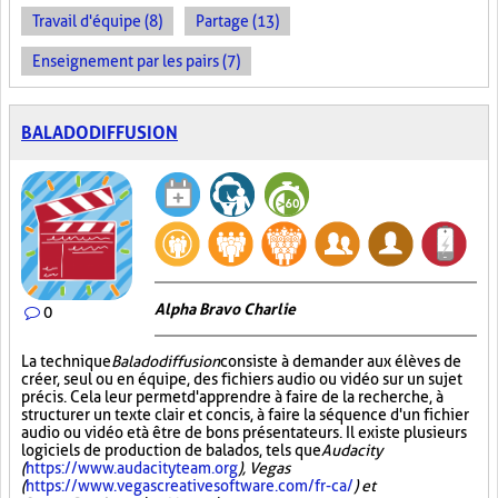
Travail d'équipe (8)
Partage (13)
Enseignement par les pairs (7)
BALADODIFFUSION
Alpha Bravo Charlie
0
La technique
Baladodiffusion
consiste à demander aux élèves de
créer, seul ou en équipe, des fichiers audio ou vidéo sur un sujet
précis. Cela leur permet d'apprendre à faire de la recherche, à
structurer un texte clair et concis, à faire la séquence d'un fichier
audio ou vidéo et à être de bons présentateurs. Il existe plusieurs
logiciels de production de balados, tels que
Audacity
(
https://www.audacityteam.org
), Vegas
(
https://www.vegascreativesoftware.com/fr-ca/
) et