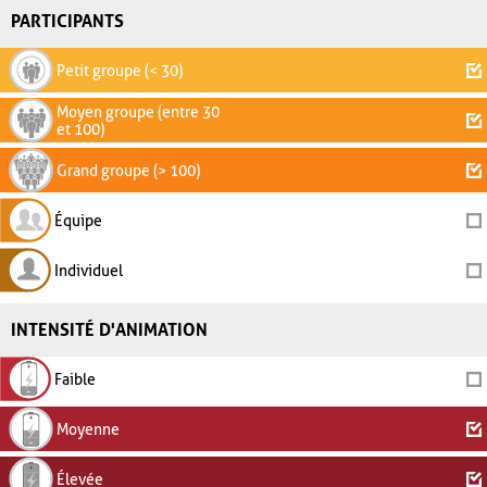
PARTICIPANTS
Petit groupe (< 30)
Moyen groupe (entre 30
et 100)
Grand groupe (> 100)
Équipe
Individuel
INTENSITÉ D'ANIMATION
Faible
Moyenne
Élevée