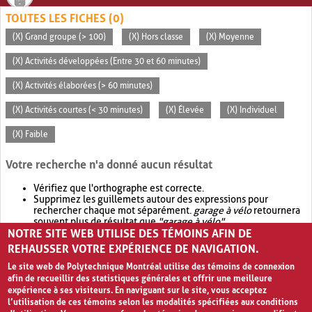
TOUTES LES FICHES (0)
(X) Grand groupe (> 100)
(X) Hors classe
(X) Moyenne
(X) Activités développées (Entre 30 et 60 minutes)
(X) Activités élaborées (> 60 minutes)
(X) Activités courtes (< 30 minutes)
(X) Élevée
(X) Individuel
(X) Faible
Votre recherche n'a donné aucun résultat
Vérifiez que l'orthographe est correcte.
Supprimez les guillemets autour des expressions pour
rechercher chaque mot séparément.
garage à vélo
retournera
souvent plus de résultat que
"garage à vélo"
.
NOTRE SITE WEB UTILISE DES TÉMOINS AFIN DE
Envisagez d'élargir votre recherche avec
OR
.
garage OR vélo
retournera souvent plus de résultat que
garage à vélo
.
REHAUSSER VOTRE EXPÉRIENCE DE NAVIGATION.
Le site web de Polytechnique Montréal utilise des témoins de connexion
afin de recueillir des statistiques générales et offrir une meilleure
expérience à ses visiteurs. En naviguant sur le site, vous acceptez
l’utilisation de ces témoins selon les modalités spécifiées aux conditions