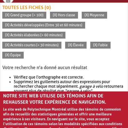
TOUTES LES FICHES (0)
(X) Grand groupe (> 100)
(X) Hors classe
(X) Moyenne
(X) Activités développées (Entre 30 et 60 minutes)
(X) Activités élaborées (> 60 minutes)
(X) Activités courtes (< 30 minutes)
(X) Élevée
(X) Faible
(X) Équipe
Votre recherche n'a donné aucun résultat
Vérifiez que l'orthographe est correcte.
Supprimez les guillemets autour des expressions pour
rechercher chaque mot séparément.
garage à vélo
retournera
souvent plus de résultat que
"garage à vélo"
.
NOTRE SITE WEB UTILISE DES TÉMOINS AFIN DE
Envisagez d'élargir votre recherche avec
OR
.
garage OR vélo
retournera souvent plus de résultat que
garage à vélo
.
REHAUSSER VOTRE EXPÉRIENCE DE NAVIGATION.
Le site web de Polytechnique Montréal utilise des témoins de connexion
afin de recueillir des statistiques générales et offrir une meilleure
expérience à ses visiteurs. En naviguant sur le site, vous acceptez
l’utilisation de ces témoins selon les modalités spécifiées aux conditions