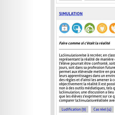
SIMULATION
Faire comme si c'était la réalité
La
Simulation
vise à recréer, en clas
représentant la réalité de manière 
l'élève pourrait être confronté, soit
jours, soit dans sa profession futur
permet aux élèves de mettre en pra
leurs apprentissages dans un envi
des règles et d'ainsi les amener à
objectivement la réalité. Il est poss
non à des outils médiatiques, tels 
la
Simulation
, une discussion a lie
que les élèves s'expriment sur ce 
comparer la
Simulation
réalisée ave
Ludification (9)
Cas réel (4)