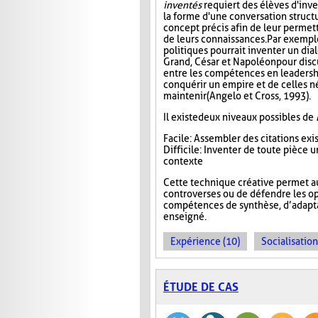
inventés
requiert des élèves d'inv
la forme d'une conversation struct
concept précis afin de leur permett
de leurs connaissances. Par exempl
politiques pourrait inventer un di
Grand, César et Napoléon pour disc
entre les compétences en leadersh
conquérir un empire et de celles n
maintenir (Angelo et Cross, 1993).
Il existe deux niveaux possibles de
Facile : Assembler des citations ex
Difficile : Inventer de toute pièce
contexte
Cette technique créative permet a
controverses ou de défendre les op
compétences de synthèse, d’adaptat
enseigné.
Expérience (10)
Socialisation
ÉTUDE DE CAS