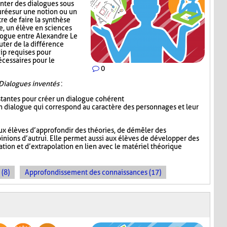
enter des dialogues sous
urée sur une notion ou un
re de faire la synthèse
e, un élève en sciences
alogue entre Alexandre Le
uter de la différence
ip requises pour
écessaires pour le
0
Dialogues inventés
:
istantes pour créer un dialogue cohérent
 un dialogue qui correspond au caractère des personnages et leur
ux élèves d’approfondir des théories, de démêler des
inions d’autrui. Elle permet aussi aux élèves de développer des
ion et d’extrapolation en lien avec le matériel théorique
 (8)
Approfondissement des connaissances (17)