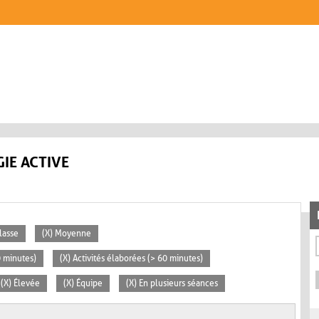
IE ACTIVE
lasse
(X) Moyenne
0 minutes)
(X) Activités élaborées (> 60 minutes)
(X) Élevée
(X) Équipe
(X) En plusieurs séances