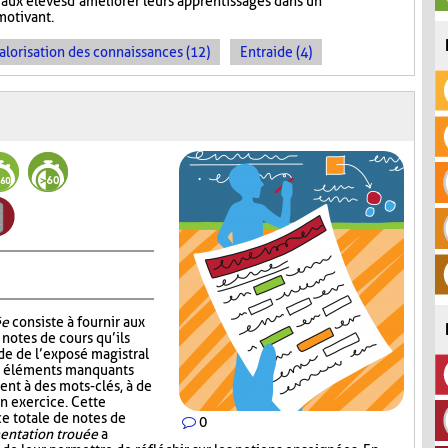
aux élèves d’améliorer leurs apprentissages dans un
motivant.
alorisation des connaissances (12)
Entraide (4)
ée
consiste à fournir aux
notes de cours qu’ils
de de l’exposé magistral
es éléments manquants
ent à des mots-clés, à de
un exercice. Cette
ce totale de notes de
0
ntation trouée
a