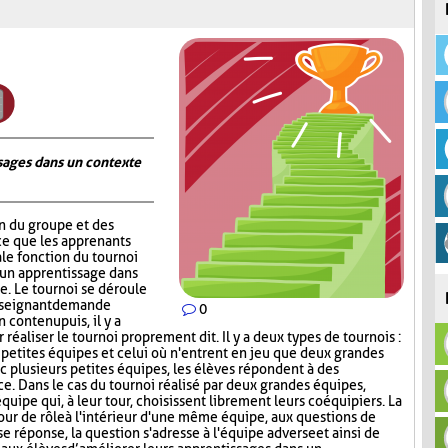
ages dans un contexte
on du groupe et des
ce que les apprenants
ale fonction du tournoi
 un apprentissage dans
. Le tournoi se déroule
nseignant demande
0
contenu puis, il y a
réaliser le tournoi proprement dit. Il y a deux types de tournois :
s petites équipes et celui où n'entrent en jeu que deux grandes
c plusieurs petites équipes, les élèves répondent à des
ce. Dans le cas du tournoi réalisé par deux grandes équipes,
quipe qui, à leur tour, choisissent librement leurs coéquipiers. La
tour de rôle à l'intérieur d'une même équipe, aux questions de
e réponse, la question s'adresse à l'équipe adverse et ainsi de