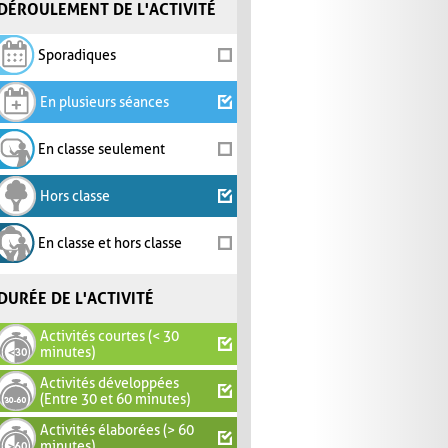
DÉROULEMENT DE L'ACTIVITÉ
Sporadiques
En plusieurs séances
En classe seulement
Hors classe
En classe et hors classe
DURÉE DE L'ACTIVITÉ
Activités courtes (< 30
minutes)
Activités développées
(Entre 30 et 60 minutes)
Activités élaborées (> 60
minutes)