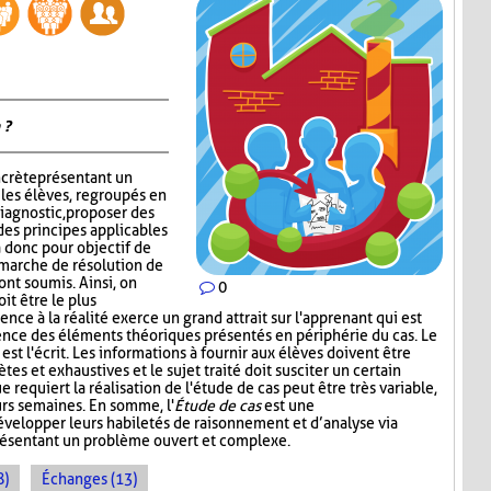
 ?
ncrète présentant un
 les élèves, regroupés en
iagnostic, proposer des
des principes applicables
 a donc pour objectif de
émarche de résolution de
ont soumis. Ainsi, on
0
it être le plus
nce à la réalité exerce un grand attrait sur l'apprenant qui est
ence des éléments théoriques présentés en périphérie du cas. Le
st l'écrit. Les informations à fournir aux élèves doivent être
ètes et exhaustives et le sujet traité doit susciter un certain
e requiert la réalisation de l'étude de cas peut être très variable,
urs semaines. En somme, l'
Étude de cas
est une
développer leurs habiletés de raisonnement et d’analyse via
présentant un problème ouvert et complexe.
8)
Échanges (13)