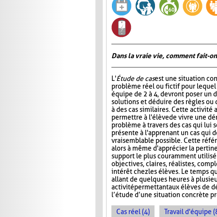
Dans la vraie vie, comment fait-on
L'
Étude de cas
est une situation co
problème réel ou fictif pour lequel
équipe de 2 à 4, devront poser un d
solutions et déduire des règles ou 
à des cas similaires. Cette activité
permettre à l'élève de vivre une d
problème à travers des cas qui lui s
présente à l'apprenant un cas qui do
vraisemblable possible. Cette référe
alors à même d'apprécier la pertin
support le plus couramment utilisé e
objectives, claires, réalistes, compl
intérêt chez les élèves. Le temps qu
allant de quelques heures à plusie
activité permettant aux élèves de 
l’étude d’une situation concrète 
Cas réel (4)
Travail d'équipe (