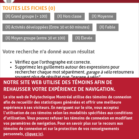
TOUTES LES FICHES (0)
(X) Grand groupe (> 100)
(X) Hors classe
(X) Moyenne
(X) Activités développées (Entre 30 et 60 minutes)
(X) Faible
(X) Moyen groupe (entre 30 et 100)
(X) Élevée
Votre recherche n'a donné aucun résultat
Vérifiez que l'orthographe est correcte.
Supprimez les guillemets autour des expressions pour
rechercher chaque mot séparément.
garage à vélo
retournera
souvent plus de résultat que
"garage à vélo"
.
NOTRE SITE WEB UTILISE DES TÉMOINS AFIN DE
Envisagez d'élargir votre recherche avec
OR
.
garage OR vélo
retournera souvent plus de résultat que
garage à vélo
.
REHAUSSER VOTRE EXPÉRIENCE DE NAVIGATION.
Le site web de Polytechnique Montréal utilise des témoins de connexion
afin de recueillir des statistiques générales et offrir une meilleure
expérience à ses visiteurs. En naviguant sur le site, vous acceptez
l’utilisation de ces témoins selon les modalités spécifiées aux conditions
d’utilisation. Vous pouvez refuser les témoins de connexion en modifiant
vos paramètres de navigation. Pour en savoir plus sur le recours aux
témoins de connexion et sur la protection de vos renseignements
personnels,
cliquez ici
.
Avis de confidentialité et conditions d’utilisation