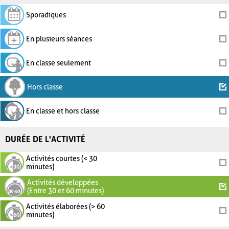
Sporadiques
En plusieurs séances
En classe seulement
Hors classe
En classe et hors classe
DURÉE DE L'ACTIVITÉ
Activités courtes (< 30
minutes)
Activités développées
(Entre 30 et 60 minutes)
Activités élaborées (> 60
minutes)