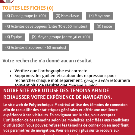
TOUTES LES FICHES (0)
(X) Grand groupe (> 100)
(X) Hors classe
(X) Moyenne
(X) Activités développées (Entre 30 et 60 minutes)
(X) Faible
(X) Équipe
(X) Moyen groupe (entre 30 et 100)
(X) Activités élaborées (> 60 minutes)
Votre recherche n'a donné aucun résultat
Vérifiez que l'orthographe est correcte.
Supprimez les guillemets autour des expressions pour
rechercher chaque mot séparément.
garage à vélo
retournera
souvent plus de résultat que
"garage à vélo"
.
NOTRE SITE WEB UTILISE DES TÉMOINS AFIN DE
Envisagez d'élargir votre recherche avec
OR
.
garage OR vélo
retournera souvent plus de résultat que
garage à vélo
.
REHAUSSER VOTRE EXPÉRIENCE DE NAVIGATION.
Le site web de Polytechnique Montréal utilise des témoins de connexion
afin de recueillir des statistiques générales et offrir une meilleure
expérience à ses visiteurs. En naviguant sur le site, vous acceptez
l’utilisation de ces témoins selon les modalités spécifiées aux conditions
d’utilisation. Vous pouvez refuser les témoins de connexion en modifiant
vos paramètres de navigation. Pour en savoir plus sur le recours aux