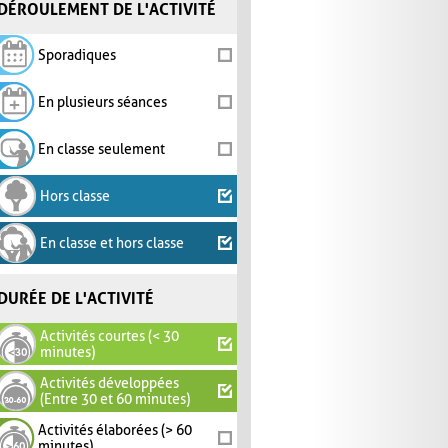
DÉROULEMENT DE L'ACTIVITÉ
Sporadiques
En plusieurs séances
En classe seulement
Hors classe
En classe et hors classe
DURÉE DE L'ACTIVITÉ
Activités courtes (< 30
minutes)
Activités développées
(Entre 30 et 60 minutes)
Activités élaborées (> 60
minutes)