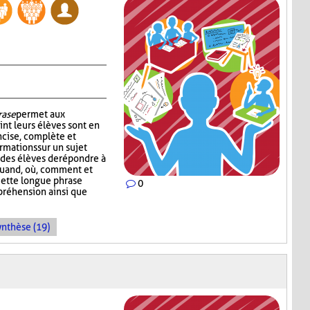
rase
permet aux
int leurs élèves sont en
cise, complète et
rmations sur un sujet
des élèves de répondre à
, quand, où, comment et
Cette longue phrase
0
préhension ainsi que
ynthèse (19)