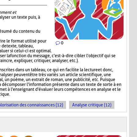
mment et
alyser un texte puis, à
 résumé du contenu du
re le format utilisé pour
0
 de texte, tableau,
luer si celui-ci est optimal.
er la fonction du message, c'est-à-dire cibler l'objectif qui se
incre, expliquer, critiquer, analyser, etc.).
scrites dans un tableau, ce qui en facilite la lecture et donc,
nalyser peuvent être très variés : un article scientifique, une
nal, un poème, un extrait de roman, une publicité, etc. Puisque
 décomposer l'information présente dans un texte de sorte à en
rmet à l'enseignant d'évaluer leurs compétences en analyse et le
ique.
lorisation des connaissances (12)
Analyse critique (12)