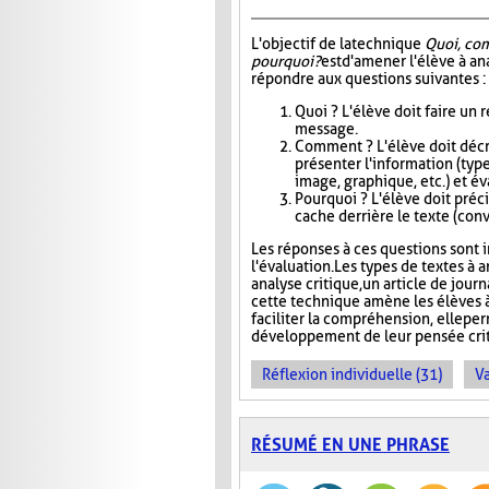
L'objectif de la technique
Quoi, co
pourquoi?
est d'amener l'élève à an
répondre aux questions suivantes :
Quoi ? L'élève doit faire un
message.
Comment ? L'élève doit décri
présenter l'information (type
image, graphique, etc.) et éva
Pourquoi ? L'élève doit précis
cache derrière le texte (conva
Les réponses à ces questions sont in
l'évaluation. Les types de textes à a
analyse critique, un article de jour
cette technique amène les élèves à
faciliter la compréhension, elle pe
développement de leur pensée crit
Réflexion individuelle (31)
Va
RÉSUMÉ EN UNE PHRASE