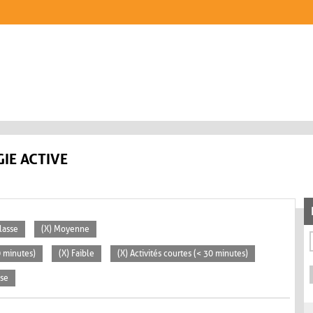
IE ACTIVE
lasse
(X) Moyenne
0 minutes)
(X) Faible
(X) Activités courtes (< 30 minutes)
sse