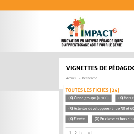
Aller au contenu principal
VIGNETTES DE PÉDAGOG
Accueil
Recherche
TOUTES LES FICHES (24)
(X) Grand groupe (> 100)
(X) Hors c
(X) Activités développées (Entre 30 et 6
(X) Élevée
(X) En classe et hors cla
PAGES
1
2
›
»