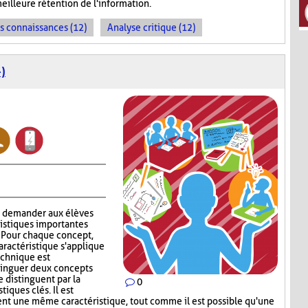
meilleure rétention de l'information.
es connaissances (12)
Analyse critique (12)
)
à demander aux élèves
ristiques importantes
. Pour chaque concept,
aractéristique s'applique
technique est
stinguer deux concepts
e distinguent par la
0
iques clés. Il est
ent une même caractéristique, tout comme il est possible qu'une