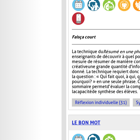
Fais ça court
La technique du
Résumé en une ph
enseignants de découvrir à quel po
mesure de résumer de manière con
créative une grande quantité d'info
donné. La technique requiert donc 
la question : « Qui fait quoi, à qui
pourquoi? » en une seule phrase. 
sommaire permet d’évaluer la com
la capacité de synthèse des élèves.
Réflexion individuelle (31)
S
LE BON MOT