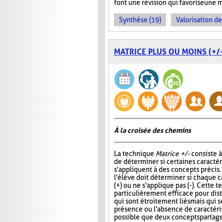
font une révision qui favorise une 
Synthèse (19)
Valorisation d
MATRICE PLUS OU MOINS (+/-
À la croisée des chemins
La technique
Matrice +/-
consiste 
de déterminer si certaines caracté
s'appliquent à des concepts précis
l'élève doit déterminer si chaque c
(+) ou ne s'applique pas (-). Cette 
particulièrement efficace pour di
qui sont étroitement liés mais qui s
présence ou l'absence de caractérist
possible que deux concepts partag