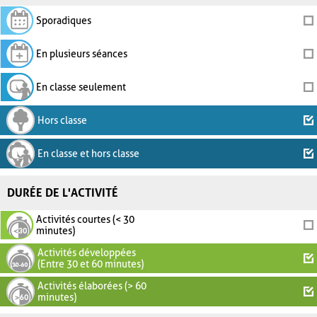
Sporadiques
En plusieurs séances
En classe seulement
Hors classe
En classe et hors classe
DURÉE DE L'ACTIVITÉ
Activités courtes (< 30
minutes)
Activités développées
(Entre 30 et 60 minutes)
Activités élaborées (> 60
minutes)