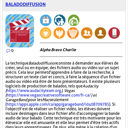
BALADODIFFUSION
Alpha Bravo Charlie
0
La technique
Baladodiffusion
consiste à demander aux élèves de
créer, seul ou en équipe, des fichiers audio ou vidéo sur un sujet
précis. Cela leur permet d'apprendre à faire de la recherche, à
structurer un texte clair et concis, à faire la séquence d'un fichier
audio ou vidéo et à être de bons présentateurs. Il existe plusieurs
logiciels de production de balados, tels que
Audacity
(
https://www.audacityteam.org
), Vegas
(
https://www.vegascreativesoftware.com/fr-ca/
) et
GarageBand,
pour les
Mac
seulement
(
https://apps.apple.com/ca/app/garageband/id408709785
). Si
l'objectif est de réaliser un fichier vidéo, les élèves doivent
inclure des images dans leur fichier afin d'accompagner la bande
audio de leur balado. Cette technique est très motivante pour les
élèves car elle est amusante et elle leur permet d'être très actifs
dans leurs apprentissages. De plus, elle mène à la création d'un