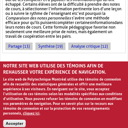
échappé. Certains élèves ont de la difficulté à prendre des notes
de cours, à sélectionner l’information pertinente lors d’une leçon
ou à suivre le rythme de l’enseignant et c’est pourquoi la
Comparaison des notes personnelles
s’avère une méthode
efficace pour qu'ils puissent compléter certaines informations dans
leurs notes de cours. Cette formule pédagogique favorise non
seulement une meilleure prise de notes, mais également un
travail de coopération entre les pairs.
Partage (13)
Synthèse (19)
Analyse critique (12)
PAGES
NOTRE SITE WEB UTILISE DES TÉMOINS AFIN DE
1
2
›
»
REHAUSSER VOTRE EXPÉRIENCE DE NAVIGATION.
Le site web de Polytechnique Montréal utilise des témoins de connexion
afin de recueillir des statistiques générales et offrir une meilleure
expérience à ses visiteurs. En naviguant sur le site, vous acceptez
l’utilisation de ces témoins selon les modalités spécifiées aux conditions
d’utilisation. Vous pouvez refuser les témoins de connexion en modifiant
vos paramètres de navigation. Pour en savoir plus sur le recours aux
témoins de connexion et sur la protection de vos renseignements
personnels,
cliquez ici
.
Avis de confidentialité et conditions d’utilisation
Accepter