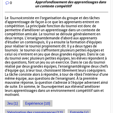
Approfondissement des apprentissages dans
0
un contexte compétitif
Le
Tournoi
consiste en l'organisation du groupe et des tâches
d'apprentissage de façon à ce que les apprenants entrent en
compétition. La principale fonction du tournoi est donc de
permettre d'améliorer un apprentissage dans un contexte de
compétition amicale. Le tournoi se déroule généralement en
deux temps. L'enseignant demande d'abord aux apprenants
d'étudier un contenu puis, il y a ensuite la formation d'équipes
pour réaliser le tournoi proprement dit. Il y a deux types de
tournois : le tournoi où s'affrontent plusieurs petites équipes et
celui où n'entrent en jeu que deux grandes équipes. Dans le cas
du tournoi avec plusieurs petites équipes, les élèves répondent à
des questions, font un jeu ou un exercice. Dans le cas du tournoi
réalisé par deux grandes équipes, l'enseignant désigne deux chefs
d'équipe qui, à leur tour, choisissent librement leurs coéquipiers.
La tâche consiste alors à répondre, à tour de rôle à l'intérieur d'une
même équipe, aux questions de l'enseignant. À la première
mauvaise réponse, la question s'adresse à l'équipe adverse et ainsi
de suite. En somme, le
Tournoi
permet aux élèves d’améliorer
leurs apprentissages dans un environnement compétitif sain et
motivant.
Jeu (1)
Expérience (10)
Valorisation des connaissances (12)
Entraide (4)