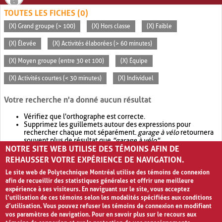
TOUTES LES FICHES (0)
(X) Grand groupe (> 100)
(X) Hors classe
(X) Faible
(X) Élevée
(X) Activités élaborées (> 60 minutes)
(X) Moyen groupe (entre 30 et 100)
(X) Équipe
(X) Activités courtes (< 30 minutes)
(X) Individuel
Votre recherche n'a donné aucun résultat
Vérifiez que l'orthographe est correcte.
Supprimez les guillemets autour des expressions pour
rechercher chaque mot séparément.
garage à vélo
retournera
souvent plus de résultat que
"garage à vélo"
.
NOTRE SITE WEB UTILISE DES TÉMOINS AFIN DE
Envisagez d'élargir votre recherche avec
OR
.
garage OR vélo
retournera souvent plus de résultat que
garage à vélo
.
REHAUSSER VOTRE EXPÉRIENCE DE NAVIGATION.
Le site web de Polytechnique Montréal utilise des témoins de connexion
afin de recueillir des statistiques générales et offrir une meilleure
expérience à ses visiteurs. En naviguant sur le site, vous acceptez
l’utilisation de ces témoins selon les modalités spécifiées aux conditions
d’utilisation. Vous pouvez refuser les témoins de connexion en modifiant
vos paramètres de navigation. Pour en savoir plus sur le recours aux