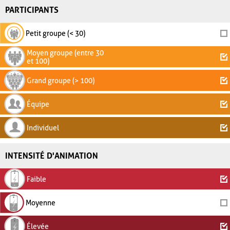
PARTICIPANTS
Petit groupe (< 30)
Moyen groupe (entre 30
et 100)
Grand groupe (> 100)
Équipe
Individuel
INTENSITÉ D'ANIMATION
Faible
Moyenne
Élevée