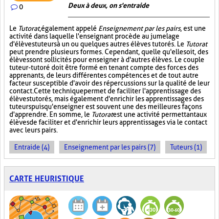
Deux à deux, on s'entraide
0
Le
Tutorat
, également appelé
Enseignement par les pairs
, est une
activité dans laquelle l'enseignant procède au jumelage
d'élèves tuteurs à un ou quelques autres élèves tutorés. Le
Tutorat
peut prendre plusieurs formes. Cependant, quelle qu'elle soit, des
élèves sont sollicités pour enseigner à d'autres élèves. Le couple
tuteur-tutoré doit être formé en tenant compte des forces des
apprenants, de leurs différentes compétences et de tout autre
facteur susceptible d'avoir des répercussions sur la qualité de leur
contact. Cette technique permet de faciliter l'apprentissage des
élèves tutorés, mais également d'enrichir les apprentissages des
tuteurs puisqu'enseigner est souvent une des meilleures façons
d'apprendre. En somme, le
Tutorat
est une activité permettant aux
élèves de faciliter et d'enrichir leurs apprentissages via le contact
avec leurs pairs.
Entraide (4)
Enseignement par les pairs (7)
Tuteurs (1)
CARTE HEURISTIQUE