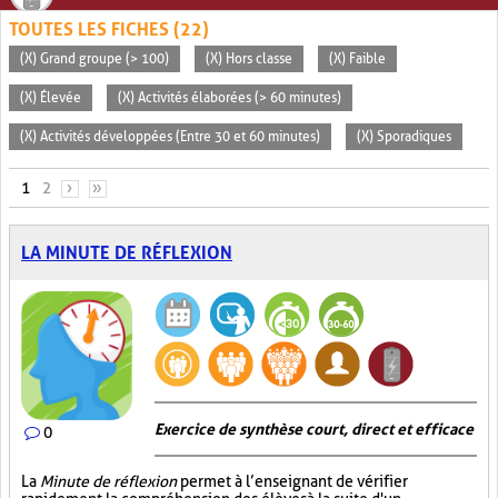
TOUTES LES FICHES (22)
(X) Grand groupe (> 100)
(X) Hors classe
(X) Faible
(X) Élevée
(X) Activités élaborées (> 60 minutes)
(X) Activités développées (Entre 30 et 60 minutes)
(X) Sporadiques
PAGES
1
2
›
»
LA MINUTE DE RÉFLEXION
Exercice de synthèse court, direct et efficace
0
La
Minute de réflexion
permet à l’enseignant de vérifier