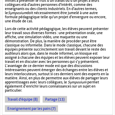
invités à présenter le fruit d'un travail ou d'un projet à leurs
collègues et à d'autres personnes d'intérêt, comme des
enseignants ou des clients industriels. En d'autres termes,
le
Symposium
doit nécessairement être jumelé à une autre
formule pédagogique telle qu'un projet d'envergure ou encore,
une étude de cas.
Lors de cette activité pédagogique, les élèves peuvent présenter
leur travail sous diverses formes : une présentation orale, une
affiche, une simulation vidéo, une maquette ou une
démonstration. De plus, la manière de procéder peut être
classique ou informelle. Dans le mode classique, chacune des
équipes présente succinctement son travail devant le reste des
auditeurs alors que, dans le mode informel, un kiosque est
assigné à chacune des équipes et les élèves peuvent exposer leur
travail et en discuter avec les personnes qui s’y présentent.
L’avantage de ce dernier mode est que des discussions
intéressantes peuvent émerger des échanges entre les élèves et
leurs interlocuteurs, surtout si ces derniers sont des experts en la
matière. Ainsi, en plus de permettre aux élèves de partager leurs
apprentissages avec leurs collègues, le
Symposium
permet
également d’enrichir leurs connaissances sur un sujet en
particulier.
Travail d'équipe (8)
Partage (13)
Enseignement par les pairs (7)