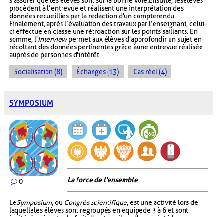
s'assurer que les élèves sont sur la bonne voie. Ensuite, les élèves
procèdent à l’entrevue et réalisent une interprétation des
données recueillies par la rédaction d'un compte rendu.
Finalement, après l’évaluation des travaux par l’enseignant, celui-
ci effectue en classe une rétroaction sur les points saillants. En
somme, l'
Interview
permet aux élèves d'approfondir un sujet en
récoltant des données pertinentes grâce à une entrevue réalisée
auprès de personnes d'intérêt.
Socialisation (8)
Échanges (13)
Cas réel (4)
SYMPOSIUM
La force de l'ensemble
0
Le
Symposium
, ou
Congrès scientifique
, est une activité lors de
laquelle les élèves sont regroupés en équipe de 3 à 6 et sont