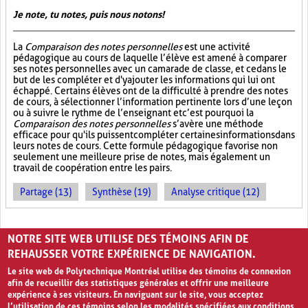
Je note, tu notes, puis nous notons!
La
Comparaison des notes personnelles
est une activité
pédagogique au cours de laquelle l’élève est amené à comparer
ses notes personnelles avec un camarade de classe, et ce dans le
but de les compléter et d'y ajouter les informations qui lui ont
échappé. Certains élèves ont de la difficulté à prendre des notes
de cours, à sélectionner l’information pertinente lors d’une leçon
ou à suivre le rythme de l’enseignant et c’est pourquoi la
Comparaison des notes personnelles
s’avère une méthode
efficace pour qu'ils puissent compléter certaines informations dans
leurs notes de cours. Cette formule pédagogique favorise non
seulement une meilleure prise de notes, mais également un
travail de coopération entre les pairs.
Partage (13)
Synthèse (19)
Analyse critique (12)
PAGES
NOTRE SITE WEB UTILISE DES TÉMOINS AFIN DE
1
2
›
»
REHAUSSER VOTRE EXPÉRIENCE DE NAVIGATION.
Le site web de Polytechnique Montréal utilise des témoins de connexion
afin de recueillir des statistiques générales et offrir une meilleure
expérience à ses visiteurs. En naviguant sur le site, vous acceptez
l’utilisation de ces témoins selon les modalités spécifiées aux conditions