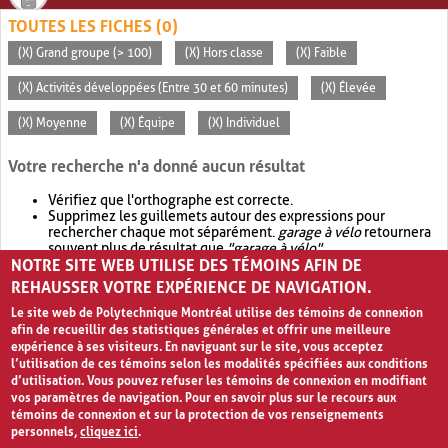
TOUTES LES FICHES (0)
(X) Grand groupe (> 100)
(X) Hors classe
(X) Faible
(X) Activités développées (Entre 30 et 60 minutes)
(X) Élevée
(X) Moyenne
(X) Équipe
(X) Individuel
Votre recherche n'a donné aucun résultat
Vérifiez que l'orthographe est correcte.
Supprimez les guillemets autour des expressions pour
rechercher chaque mot séparément.
garage à vélo
retournera
souvent plus de résultat que
"garage à vélo"
.
NOTRE SITE WEB UTILISE DES TÉMOINS AFIN DE
Envisagez d'élargir votre recherche avec
OR
.
garage OR vélo
retournera souvent plus de résultat que
garage à vélo
.
REHAUSSER VOTRE EXPÉRIENCE DE NAVIGATION.
Le site web de Polytechnique Montréal utilise des témoins de connexion
afin de recueillir des statistiques générales et offrir une meilleure
expérience à ses visiteurs. En naviguant sur le site, vous acceptez
l’utilisation de ces témoins selon les modalités spécifiées aux conditions
d’utilisation. Vous pouvez refuser les témoins de connexion en modifiant
vos paramètres de navigation. Pour en savoir plus sur le recours aux
témoins de connexion et sur la protection de vos renseignements
personnels,
cliquez ici
.
Avis de confidentialité et conditions d’utilisation