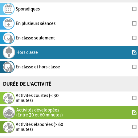
Sporadiques
En plusieurs séances
En classe seulement
Hors classe
En classe et hors classe
DURÉE DE L'ACTIVITÉ
Activités courtes (< 30
minutes)
Activités développées
(Entre 30 et 60 minutes)
Activités élaborées (> 60
minutes)