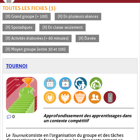
TOUTES LES FICHES (3)
(X) Grand groupe (> 100)
(X) En plusieurs séances
(X) Sporadiques
(X) En classe seulement
(X) Activités élaborées (> 60 minutes)
(X) Élevée
(X) Moyen groupe (entre 30 et 100)
TOURNOI
Approfondissement des apprentissages dans
0
un contexte compétitif
Le
Tournoi
consiste en l'organisation du groupe et des tâches