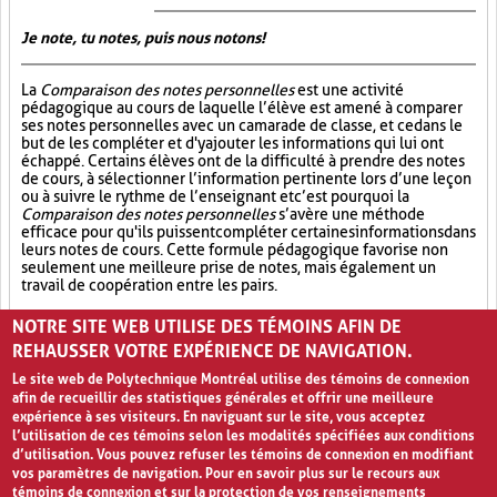
Je note, tu notes, puis nous notons!
La
Comparaison des notes personnelles
est une activité
pédagogique au cours de laquelle l’élève est amené à comparer
ses notes personnelles avec un camarade de classe, et ce dans le
but de les compléter et d'y ajouter les informations qui lui ont
échappé. Certains élèves ont de la difficulté à prendre des notes
de cours, à sélectionner l’information pertinente lors d’une leçon
ou à suivre le rythme de l’enseignant et c’est pourquoi la
Comparaison des notes personnelles
s’avère une méthode
efficace pour qu'ils puissent compléter certaines informations dans
leurs notes de cours. Cette formule pédagogique favorise non
seulement une meilleure prise de notes, mais également un
travail de coopération entre les pairs.
Partage (13)
Synthèse (19)
Analyse critique (12)
NOTRE SITE WEB UTILISE DES TÉMOINS AFIN DE
REHAUSSER VOTRE EXPÉRIENCE DE NAVIGATION.
Le site web de Polytechnique Montréal utilise des témoins de connexion
afin de recueillir des statistiques générales et offrir une meilleure
expérience à ses visiteurs. En naviguant sur le site, vous acceptez
l’utilisation de ces témoins selon les modalités spécifiées aux conditions
d’utilisation. Vous pouvez refuser les témoins de connexion en modifiant
vos paramètres de navigation. Pour en savoir plus sur le recours aux
témoins de connexion et sur la protection de vos renseignements