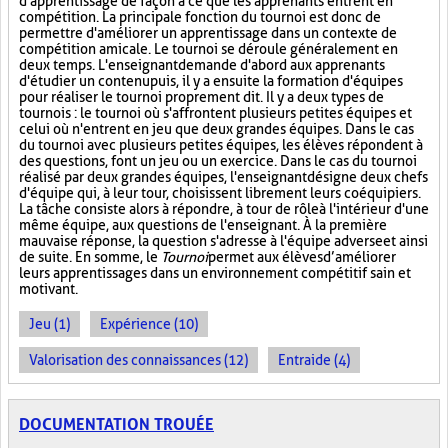
d'apprentissage de façon à ce que les apprenants entrent en
compétition. La principale fonction du tournoi est donc de
permettre d'améliorer un apprentissage dans un contexte de
compétition amicale. Le tournoi se déroule généralement en
deux temps. L'enseignant demande d'abord aux apprenants
d'étudier un contenu puis, il y a ensuite la formation d'équipes
pour réaliser le tournoi proprement dit. Il y a deux types de
tournois : le tournoi où s'affrontent plusieurs petites équipes et
celui où n'entrent en jeu que deux grandes équipes. Dans le cas
du tournoi avec plusieurs petites équipes, les élèves répondent à
des questions, font un jeu ou un exercice. Dans le cas du tournoi
réalisé par deux grandes équipes, l'enseignant désigne deux chefs
d'équipe qui, à leur tour, choisissent librement leurs coéquipiers.
La tâche consiste alors à répondre, à tour de rôle à l'intérieur d'une
même équipe, aux questions de l'enseignant. À la première
mauvaise réponse, la question s'adresse à l'équipe adverse et ainsi
de suite. En somme, le
Tournoi
permet aux élèves d’améliorer
leurs apprentissages dans un environnement compétitif sain et
motivant.
Jeu (1)
Expérience (10)
Valorisation des connaissances (12)
Entraide (4)
DOCUMENTATION TROUÉE