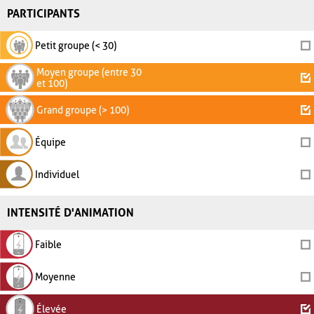
PARTICIPANTS
Petit groupe (< 30)
Moyen groupe (entre 30
et 100)
Grand groupe (> 100)
Équipe
Individuel
INTENSITÉ D'ANIMATION
Faible
Moyenne
Élevée