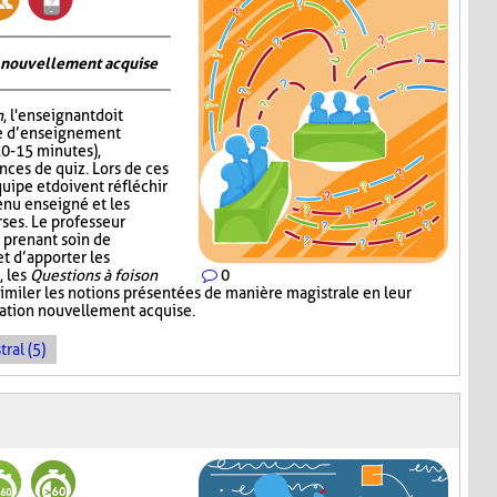
on nouvellement acquise
n
, l'enseignant doit
me d’enseignement
10-15 minutes),
nces de quiz. Lors de ces
quipe et doivent réfléchir
enu enseigné et les
ses. Le professeur
 prenant soin de
 d’apporter les
, les
Questions à foison
0
imiler les notions présentées de manière magistrale en leur
rmation nouvellement acquise.
ral (5)