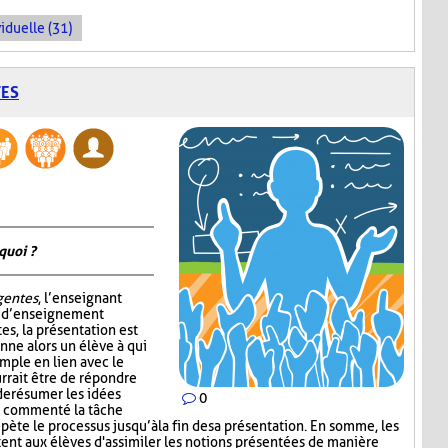
iduelle (31)
TES
quoi ?
igentes
, l’enseignant
e d’enseignement
tes, la présentation est
nne alors un élève à qui
mple en lien avec le
rrait être de répondre
de résumer les idées
0
ir commenté la tâche
épète le processus jusqu’à la fin de sa présentation. En somme, les
nt aux élèves d'assimiler les notions présentées de manière