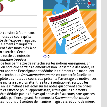
ée
consiste à fournir aux
notes de cours qu’ils
de de l’exposé magistral
es éléments manquants
ent à des mots-clés, à de
un exercice. Cette
ce totale de notes de
0
ntation trouée
a
 de leur permettre de réfléchir sur les notions enseignées. En
e en note que certains éléments et non l’ensemble des notes, ils
leur apprend l’enseignant et déduire les éléments qui manquent.
e la technique
Documentation trouée
est comparée à celle de
plète des notes de cours, elle présente l’avantage de motiver ces
s incite à être plus attentifs à la présentation et, surtout, les
n les invitant à réfléchir sur les notes qui doivent être prises.
ive et efficace pour l’apprentissage, il faut que les éléments
être déduits par les élèves qui ont assisté au cours, sans que ces
aidés par l’enseignant. En somme, la
Documentation trouée
 les notions présentées de manière magistrale, et donc de mieux