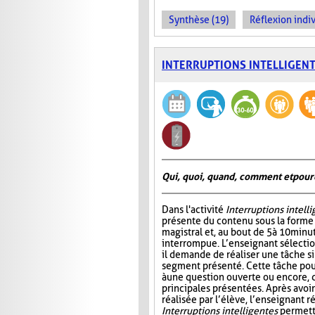
Synthèse (19)
Réflexion indiv
INTERRUPTIONS INTELLIGEN
Qui, quoi, quand, comment et pour
Dans l'activité
Interruptions intell
présente du contenu sous la form
magistral et, au bout de 5 à 10 minu
interrompue. L’enseignant sélectio
il demande de réaliser une tâche si
segment présenté. Cette tâche pou
à une question ouverte ou encore, 
principales présentées. Après avo
réalisée par l’élève, l’enseignant r
Interruptions intelligentes
permette