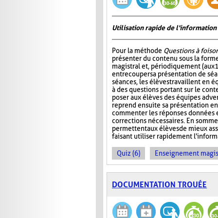
Utilisation rapide de l'informati
Pour la méthode
Questions à foiso
présenter du contenu sous la for
magistral et, périodiquement (aux 
entrecouper sa présentation de séa
séances, les élèves travaillent en é
à des questions portant sur le cont
poser aux élèves des équipes adver
reprend ensuite sa présentation en
commenter les réponses données et
corrections nécessaires. En somme
permettent aux élèves de mieux ass
faisant utiliser rapidement l'info
Quiz (6)
Enseignement magist
DOCUMENTATION TROUÉE