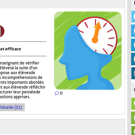
 et efficace
nseignant de vérifier
èves à la suite d'un
opose aux élèves de
rs incompréhensions de
ents importants abordés
t aux élèves de réfléchir
ructurer leur pensée de
0
notions apprises.
iduelle (31)