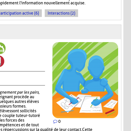
 rapidement l'information nouvellement acquise.
articipation active (6)
Interactions (2)
gnement par les pairs
,
seignant procède au
quelques autres élèves
sieurs formes.
élèves sont sollicités
e couple tuteur-tutoré
es forces des
0
ompétences et de tout
s répercussions sur la qualité de leur contact. Cette