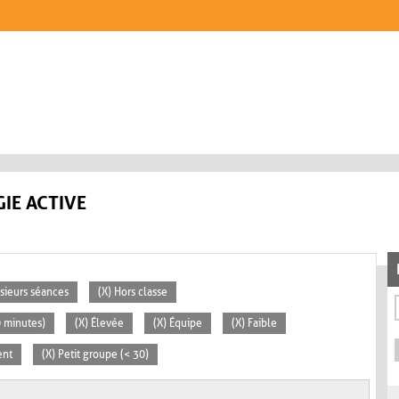
IE ACTIVE
usieurs séances
(X) Hors classe
0 minutes)
(X) Élevée
(X) Équipe
(X) Faible
ent
(X) Petit groupe (< 30)