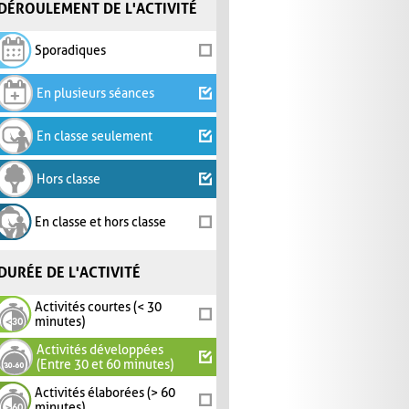
DÉROULEMENT DE L'ACTIVITÉ
Sporadiques
En plusieurs séances
En classe seulement
Hors classe
En classe et hors classe
DURÉE DE L'ACTIVITÉ
Activités courtes (< 30
minutes)
Activités développées
(Entre 30 et 60 minutes)
Activités élaborées (> 60
minutes)