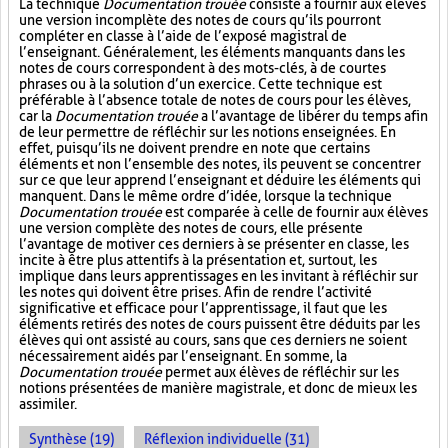
La technique
Documentation trouée
consiste à fournir aux élèves
une version incomplète des notes de cours qu’ils pourront
compléter en classe à l’aide de l’exposé magistral de
l’enseignant. Généralement, les éléments manquants dans les
notes de cours correspondent à des mots-clés, à de courtes
phrases ou à la solution d’un exercice. Cette technique est
préférable à l’absence totale de notes de cours pour les élèves,
car la
Documentation trouée
a l’avantage de libérer du temps afin
de leur permettre de réfléchir sur les notions enseignées. En
effet, puisqu’ils ne doivent prendre en note que certains
éléments et non l’ensemble des notes, ils peuvent se concentrer
sur ce que leur apprend l’enseignant et déduire les éléments qui
manquent. Dans le même ordre d’idée, lorsque la technique
Documentation trouée
est comparée à celle de fournir aux élèves
une version complète des notes de cours, elle présente
l’avantage de motiver ces derniers à se présenter en classe, les
incite à être plus attentifs à la présentation et, surtout, les
implique dans leurs apprentissages en les invitant à réfléchir sur
les notes qui doivent être prises. Afin de rendre l’activité
significative et efficace pour l’apprentissage, il faut que les
éléments retirés des notes de cours puissent être déduits par les
élèves qui ont assisté au cours, sans que ces derniers ne soient
nécessairement aidés par l’enseignant. En somme, la
Documentation trouée
permet aux élèves de réfléchir sur les
notions présentées de manière magistrale, et donc de mieux les
assimiler.
Synthèse (19)
Réflexion individuelle (31)