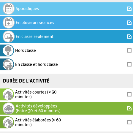
Sporadiques
En plusieurs séances
En classe seulement
Hors classe
En classe et hors classe
DURÉE DE L'ACTIVITÉ
Activités courtes (< 30
minutes)
Activités développées
(Entre 30 et 60 minutes)
Activités élaborées (> 60
minutes)