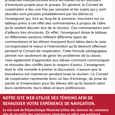
problèmes interpersonnels entre les élèves ou en discutant
d’éventuels projets pour le groupe. En général, le C
onseil de
coopération
a lieu une fois par semaine et les sujets qui y sont
abordés sont
précisés préalablement par les élèves et
l’enseignant qui, tout au long de la semaine, inscrivent sur un
tableau prévu à cet effet des commentaires à propos de l’idée
qu’ils veulent discuter lors de la réunion. Ces commentaires sont
d’ailleurs très structurés. En effet, l’enseignant divise le tableau
en différentes sections reflétant différents types de
commentaires et les élèves marquent leurs idées dans la case
correspondant le mieux à l’intervention qu’ils désirent effectuer
pendant le
Conseil de coopération
. Cette formule pédagogique
permet non seulement de gérer les problèmes de la classe,
mais également d’apprendre aux élèves comment communiquer
et résoudre des conflits dans le respect d’autrui. L’enseignant,
dont le rôle consiste à animer la discussion, s’assure que la
bienséance est maintenue pendant toute la réunion. Le
Conseil
de coopération
représente donc un lieu d’échange, de prise de
parole et d’expression pour les élèves afin qu’ils fassent valoir
leurs sentiments, leurs idées et leurs préférences.
Opinion (8)
Partage (13)
Rétroaction (4)
NOTRE SITE WEB UTILISE DES TÉMOINS AFIN DE
REHAUSSER VOTRE EXPÉRIENCE DE NAVIGATION.
Le site web de Polytechnique Montréal utilise des témoins de connexion
afin de recueillir des statistiques générales et offrir une meilleure