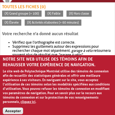
TOUTES LES FICHES (0)
(X) Grand groupe (> 100)
(X) Faible
(X) Hors classe
(X) Élevée
(X) Activités élaborées (> 60 minutes)
Votre recherche n'a donné aucun résultat
Vérifiez que l'orthographe est correcte.
Supprimez les guillemets autour des expressions pour
rechercher chaque mot séparément.
garage à vélo
retournera
souvent plus de résultat que
"garage à vélo"
.
NOTRE SITE WEB UTILISE DES TÉMOINS AFIN DE
Envisagez d'élargir votre recherche avec
OR
.
garage OR vélo
retournera souvent plus de résultat que
garage à vélo
.
REHAUSSER VOTRE EXPÉRIENCE DE NAVIGATION.
Le site web de Polytechnique Montréal utilise des témoins de connexion
afin de recueillir des statistiques générales et offrir une meilleure
expérience à ses visiteurs. En naviguant sur le site, vous acceptez
l’utilisation de ces témoins selon les modalités spécifiées aux conditions
d’utilisation. Vous pouvez refuser les témoins de connexion en modifiant
vos paramètres de navigation. Pour en savoir plus sur le recours aux
témoins de connexion et sur la protection de vos renseignements
personnels,
cliquez ici
.
Avis de confidentialité et conditions d’utilisation
Accepter