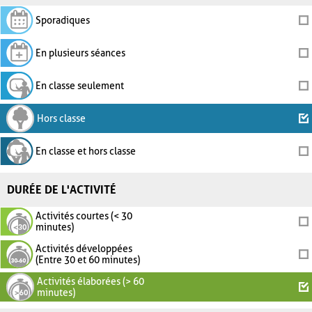
Sporadiques
En plusieurs séances
En classe seulement
Hors classe
En classe et hors classe
DURÉE DE L'ACTIVITÉ
Activités courtes (< 30
minutes)
Activités développées
(Entre 30 et 60 minutes)
Activités élaborées (> 60
minutes)