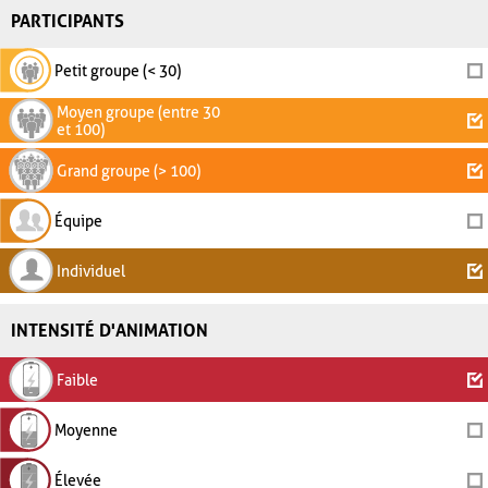
PARTICIPANTS
Petit groupe (< 30)
Moyen groupe (entre 30
et 100)
Grand groupe (> 100)
Équipe
Individuel
INTENSITÉ D'ANIMATION
Faible
Moyenne
Élevée