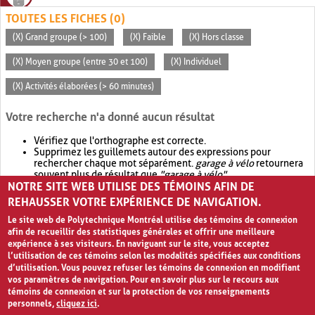
TOUTES LES FICHES (0)
(X) Grand groupe (> 100)
(X) Faible
(X) Hors classe
(X) Moyen groupe (entre 30 et 100)
(X) Individuel
(X) Activités élaborées (> 60 minutes)
Votre recherche n'a donné aucun résultat
Vérifiez que l'orthographe est correcte.
Supprimez les guillemets autour des expressions pour
rechercher chaque mot séparément.
garage à vélo
retournera
souvent plus de résultat que
"garage à vélo"
.
NOTRE SITE WEB UTILISE DES TÉMOINS AFIN DE
Envisagez d'élargir votre recherche avec
OR
.
garage OR vélo
retournera souvent plus de résultat que
garage à vélo
.
REHAUSSER VOTRE EXPÉRIENCE DE NAVIGATION.
Le site web de Polytechnique Montréal utilise des témoins de connexion
afin de recueillir des statistiques générales et offrir une meilleure
expérience à ses visiteurs. En naviguant sur le site, vous acceptez
l’utilisation de ces témoins selon les modalités spécifiées aux conditions
d’utilisation. Vous pouvez refuser les témoins de connexion en modifiant
vos paramètres de navigation. Pour en savoir plus sur le recours aux
témoins de connexion et sur la protection de vos renseignements
personnels,
cliquez ici
.
Avis de confidentialité et conditions d’utilisation