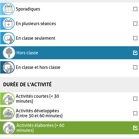
Sporadiques
En plusieurs séances
En classe seulement
Hors classe
En classe et hors classe
DURÉE DE L'ACTIVITÉ
Activités courtes (< 30
minutes)
Activités développées
(Entre 30 et 60 minutes)
Activités élaborées (> 60
minutes)