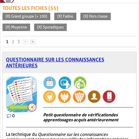
TOUTES LES FICHES (55)
(X) Grand groupe (> 100)
(X) Faible
(X) Hors classe
(X) Moyenne
(X) Sporadiques
PAGES
1
2
3
›
»
QUESTIONNAIRE SUR LES CONNAISSANCES
ANTÉRIEURES
Petit questionnaire de vérification des
0
apprentissages acquis antérieurement
La technique du
Questionnaire sur les connaissances