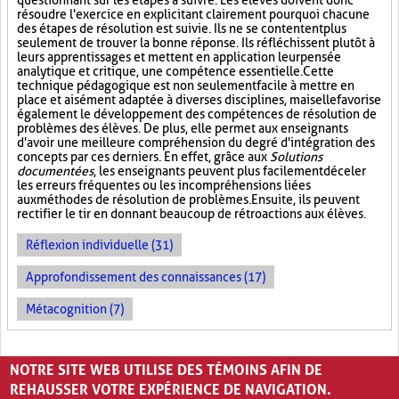
questionnant sur les étapes à suivre. Les élèves doivent donc
résoudre l'exercice en explicitant clairement pourquoi chacune
des étapes de résolution est suivie. Ils ne se contentent plus
seulement de trouver la bonne réponse. Ils réfléchissent plutôt à
leurs apprentissages et mettent en application leur pensée
analytique et critique, une compétence essentielle. Cette
technique pédagogique est non seulement facile à mettre en
place et aisément adaptée à diverses disciplines, mais elle favorise
également le développement des compétences de résolution de
problèmes des élèves. De plus, elle permet aux enseignants
d'avoir une meilleure compréhension du degré d'intégration des
concepts par ces derniers. En effet, grâce aux
Solutions
documentées
, les enseignants peuvent plus facilement déceler
les erreurs fréquentes ou les incompréhensions liées
aux méthodes de résolution de problèmes. Ensuite, ils peuvent
rectifier le tir en donnant beaucoup de rétroactions aux élèves.
Réflexion individuelle (31)
Approfondissement des connaissances (17)
Métacognition (7)
PAGES
NOTRE SITE WEB UTILISE DES TÉMOINS AFIN DE
1
2
3
›
»
REHAUSSER VOTRE EXPÉRIENCE DE NAVIGATION.