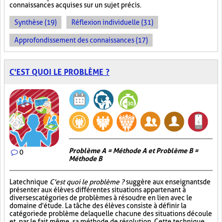
connaissances acquises sur un sujet précis.
Synthèse (19)
Réflexion individuelle (31)
Approfondissement des connaissances (17)
C'EST QUOI LE PROBLÈME ?
Problème A = Méthode A et Problème B =
0
Méthode B
La technique
C'est quoi le problème ?
suggère aux enseignants de
présenter aux élèves différentes situations appartenant à
diverses catégories de problèmes à résoudre en lien avec le
domaine d'étude. La tâche des élèves consiste à définir la
catégorie de problème de laquelle chacune des situations découle
et, par le fait même, sa méthode de résolution. Cette technique