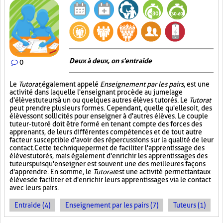
Deux à deux, on s'entraide
0
Le
Tutorat
, également appelé
Enseignement par les pairs
, est une
activité dans laquelle l'enseignant procède au jumelage
d'élèves tuteurs à un ou quelques autres élèves tutorés. Le
Tutorat
peut prendre plusieurs formes. Cependant, quelle qu'elle soit, des
élèves sont sollicités pour enseigner à d'autres élèves. Le couple
tuteur-tutoré doit être formé en tenant compte des forces des
apprenants, de leurs différentes compétences et de tout autre
facteur susceptible d'avoir des répercussions sur la qualité de leur
contact. Cette technique permet de faciliter l'apprentissage des
élèves tutorés, mais également d'enrichir les apprentissages des
tuteurs puisqu'enseigner est souvent une des meilleures façons
d'apprendre. En somme, le
Tutorat
est une activité permettant aux
élèves de faciliter et d'enrichir leurs apprentissages via le contact
avec leurs pairs.
Entraide (4)
Enseignement par les pairs (7)
Tuteurs (1)