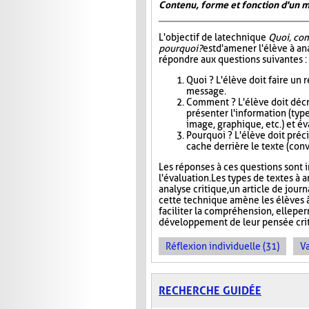
Contenu, forme et fonction d'un 
L'objectif de la technique
Quoi, co
pourquoi?
est d'amener l'élève à an
répondre aux questions suivantes :
Quoi ? L'élève doit faire un
message.
Comment ? L'élève doit décri
présenter l'information (type
image, graphique, etc.) et éva
Pourquoi ? L'élève doit précis
cache derrière le texte (conva
Les réponses à ces questions sont in
l'évaluation. Les types de textes à a
analyse critique, un article de jour
cette technique amène les élèves à
faciliter la compréhension, elle pe
développement de leur pensée crit
Réflexion individuelle (31)
Va
RECHERCHE GUIDÉE