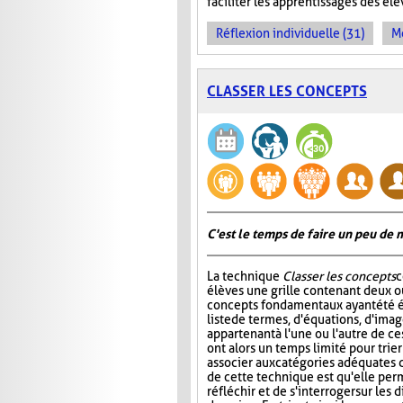
faciliter les apprentissages des él
Réflexion individuelle (31)
Me
CLASSER LES CONCEPTS
C'est le temps de faire un peu de
La technique
Classer les concepts
c
élèves une grille contenant deux ou
concepts fondamentaux ayant été é
liste de termes, d'équations, d'ima
appartenant à l'une ou l'autre de ce
ont alors un temps limité pour trier
associer aux catégories adéquates da
de cette technique est qu'elle per
réfléchir et de s'interroger sur le