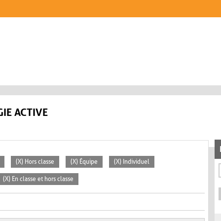
IE ACTIVE
(X) Hors classe
(X) Équipe
(X) Individuel
(X) En classe et hors classe