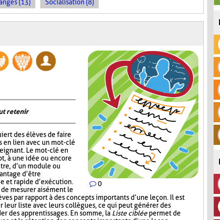
anges (13)
Socialisation (8)
ut retenir
iert des élèves de faire
s en lien avec un mot-clé
eignant. Le mot-clé en
pt, à une idée ou encore
itre, d’un module ou
vantage d’être
ce et rapide d’exécution.
0
t de mesurer aisément le
es par rapport à des concepts importants d’une leçon. Il est
r leur liste avec leurs collègues, ce qui peut générer des
der des apprentissages. En somme, la
Liste ciblée
permet de