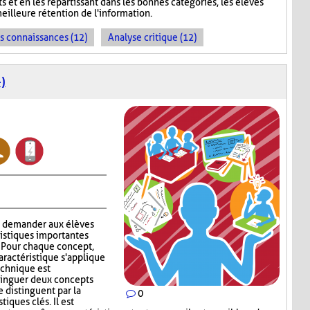
s et en les répartissant dans les bonnes catégories, les élèves
meilleure rétention de l'information.
es connaissances (12)
Analyse critique (12)
)
à demander aux élèves
ristiques importantes
. Pour chaque concept,
aractéristique s'applique
technique est
stinguer deux concepts
e distinguent par la
0
iques clés. Il est