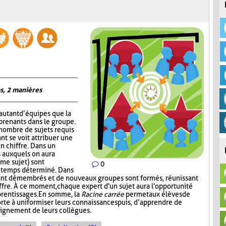
s, 2 manières
autant d’équipes que la
prenants dans le groupe.
 nombre de sujets requis
nt se voit attribuer une
un chiffre. Dans un
 auxquels on aura
me sujet) sont
0
n temps déterminé. Dans
ont démembrés et de nouveaux groupes sont formés, réunissant
ffre. À ce moment, chaque expert d'un sujet aura l'opportunité
prentissages. En somme, la
Racine carrée
permet aux élèves de
rte à uniformiser leurs connaissances puis, d’apprendre de
seignement de leurs collègues.