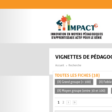
Aller au contenu principal
VIGNETTES DE PÉDAGOG
Accueil
Recherche
TOUTES LES FICHES (38)
(X) Grand groupe (> 100)
(X) Faible
(X) Moyen groupe (entre 30 et 100)
PAGES
1
2
›
»