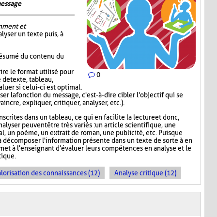
message
mment et
alyser un texte puis, à
 résumé du contenu du
re le format utilisé pour
0
 de texte, tableau,
luer si celui-ci est optimal.
er la fonction du message, c'est-à-dire cibler l'objectif qui se
incre, expliquer, critiquer, analyser, etc.).
scrites dans un tableau, ce qui en facilite la lecture et donc,
nalyser peuvent être très variés : un article scientifique, une
nal, un poème, un extrait de roman, une publicité, etc. Puisque
 décomposer l'information présente dans un texte de sorte à en
rmet à l'enseignant d'évaluer leurs compétences en analyse et le
ique.
lorisation des connaissances (12)
Analyse critique (12)