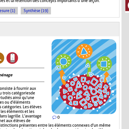
èves et la rétention des concepts importants d’une leçon.
sure (1)
Synthèse (19)
 ménage
onsiste à fournir aux
 trois catégories de
tudiés ainsi qu'une
ges ou d'éléments
s catégories. Les élèves
 les éléments et les
ns la grille. L'avantage
0
met aux élèves de
s distinctions présentes entre les éléments connexes d'un même