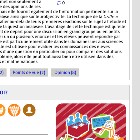
ermet non seulement à
0
e des opinions de ses
mais elle fournit également de l’information pertinente sur la
lyse ainsi que sur leur objectivité. La technique de la
Grille «
aller au-delà de leurs premières réactions sur le sujet à l’étude et
e la question analysée. L’avantage de cette technique est qu’elle
nt de départ pour une discussion en grand groupe ou en petits
r un ou plusieurs énoncés et les élèves peuvent répondre par
e est particulièrement utile dans les domaines liés aux sciences
lle est utilisée pour évaluer les connaissances des élèves
s d’une question en particulier ou pour comparer des solutions
ème, alors elle peut tout aussi bien être utilisée dans des
s et mathématiques.
2)
Points de vue (2)
Opinion (8)
OI?