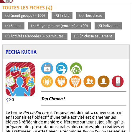
TOUTES LES FICHES (4)
(X) Grand groupe (> 100)
(X) Faible
(X) Hors classe
(X) Équipe
(X) Moyen groupe (entre 30 et 100)
(X) Individuel
(X) Activités élaborées (> 60 minutes)
(X) En classe seulement
PECHA KUCHA
Top Chrono !
0
Le terme
Pecha Kucha
est l’équivalent du mot « conversation »
en japonais et l’objectif d’une telle activité est d’amener les
élèves à réfléchir de manière différente sur leur sujet, afin qu’ils
préparent des présentations orales plus courtes, plus créatives et
plus raffinées. En effet, avec la technique
Pecha Kucha
, les élèves