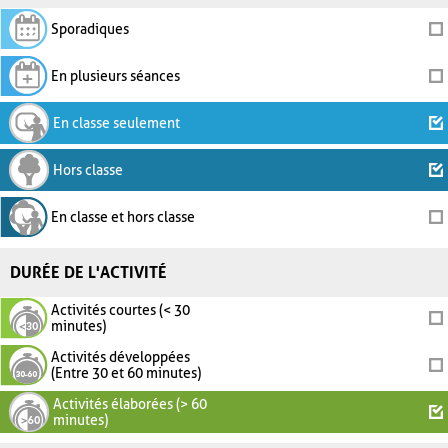
Sporadiques
En plusieurs séances
En classe seulement
Hors classe
En classe et hors classe
DURÉE DE L'ACTIVITÉ
Activités courtes (< 30
minutes)
Activités développées
(Entre 30 et 60 minutes)
Activités élaborées (> 60
minutes)