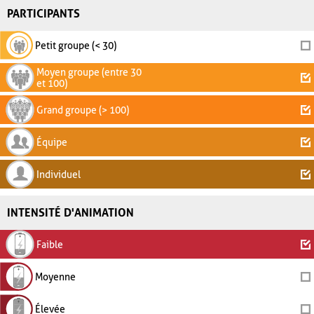
PARTICIPANTS
Petit groupe (< 30)
Moyen groupe (entre 30
et 100)
Grand groupe (> 100)
Équipe
Individuel
INTENSITÉ D'ANIMATION
Faible
Moyenne
Élevée