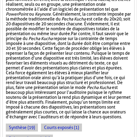
réalisent, seuls ou en groupe, une présentation orale
chronométrée à l’aide d’un logiciel de présentation tel que
PowerPoint
ou
Keynote
. Généralement, la contrainte imposée par
la méthode traditionnelle du
Pecha Kucha
est celle du 20x20, soit
20 diapositives de 20 secondes chacune. Évidemment, il est
possible de modifier le nombre de diapositives totales de la
présentation ou même leur durée. Par contre, il faut savoir que le
principe du
Pecha Kucha
repose sur la contrainte de temps
imposée à une diapositive, dont la durée doit être comprise entre
20 et 30 secondes. Cette façon de procéder oblige les élèves à
repenser la façon de présenter leur contenu. Puisque le temps de
présentation d’une diapositive est très limité, les élèves doivent
favoriser les éléments visuels au détriment du texte, ce qui
permet d’avoir des présentations plus claires et plus épurées.
Cela force également les élèves à mieux planifier leur
présentation orale ainsi qu’à la pratiquer plus d’une fois, ce qui
rend leur travail beaucoup plus structuré et professionnel. De
plus, faire une présentation selon le mode
Pecha Kucha
est
beaucoup plus intéressant pour l’auditoire puisque le rythme
soutenu de la présentation la rend plus dynamique et leur permet
d’être plus attentifs. Finalement, puisqu’un temps limite est
imposé à chacune des diapositives, les présentations sont
généralement plus courtes, ce qui laisse la chance aux orateurs
d’échanger avec l’auditeurs et de répondre à leurs questions.
Synthèse (19)
Courts exposés (1)