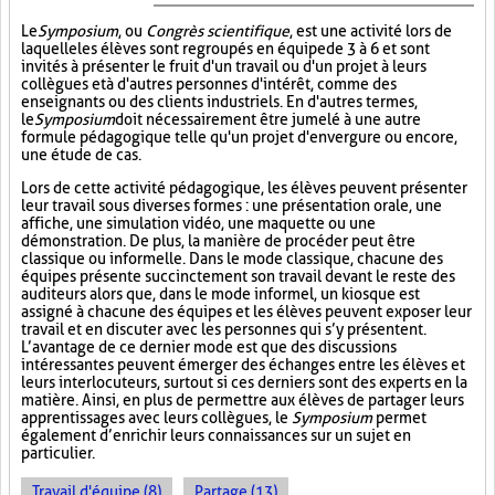
Le
Symposium
, ou
Congrès scientifique
, est une activité lors de
laquelle les élèves sont regroupés en équipe de 3 à 6 et sont
invités à présenter le fruit d'un travail ou d'un projet à leurs
collègues et à d'autres personnes d'intérêt, comme des
enseignants ou des clients industriels. En d'autres termes,
le
Symposium
doit nécessairement être jumelé à une autre
formule pédagogique telle qu'un projet d'envergure ou encore,
une étude de cas.
Lors de cette activité pédagogique, les élèves peuvent présenter
leur travail sous diverses formes : une présentation orale, une
affiche, une simulation vidéo, une maquette ou une
démonstration. De plus, la manière de procéder peut être
classique ou informelle. Dans le mode classique, chacune des
équipes présente succinctement son travail devant le reste des
auditeurs alors que, dans le mode informel, un kiosque est
assigné à chacune des équipes et les élèves peuvent exposer leur
travail et en discuter avec les personnes qui s’y présentent.
L’avantage de ce dernier mode est que des discussions
intéressantes peuvent émerger des échanges entre les élèves et
leurs interlocuteurs, surtout si ces derniers sont des experts en la
matière. Ainsi, en plus de permettre aux élèves de partager leurs
apprentissages avec leurs collègues, le
Symposium
permet
également d’enrichir leurs connaissances sur un sujet en
particulier.
Travail d'équipe (8)
Partage (13)