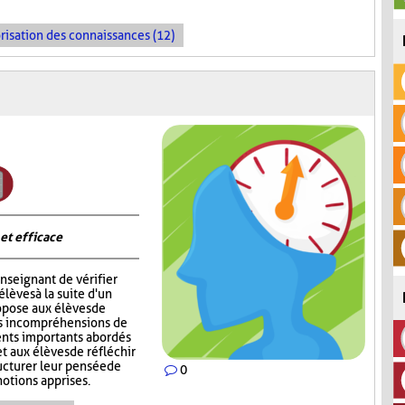
risation des connaissances (12)
 et efficace
nseignant de vérifier
èves à la suite d'un
opose aux élèves de
rs incompréhensions de
ents importants abordés
t aux élèves de réfléchir
ructurer leur pensée de
0
notions apprises.