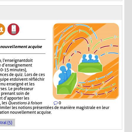
on nouvellement acquise
n
, l'enseignant doit
me d’enseignement
10-15 minutes),
nces de quiz. Lors de ces
quipe et doivent réfléchir
enu enseigné et les
ses. Le professeur
 prenant soin de
 d’apporter les
, les
Questions à foison
0
imiler les notions présentées de manière magistrale en leur
rmation nouvellement acquise.
ral (5)