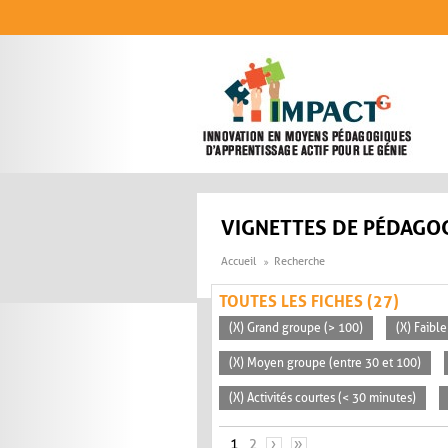
Aller au contenu principal
VIGNETTES DE PÉDAGOG
Accueil
Recherche
TOUTES LES FICHES (27)
(X) Grand groupe (> 100)
(X) Faible
(X) Moyen groupe (entre 30 et 100)
(X) Activités courtes (< 30 minutes)
PAGES
1
2
›
»