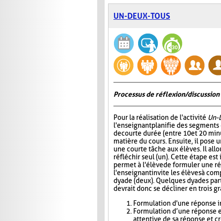
UN-DEUX-TOUS
Processus de réflexion/discussion 
Pour la réalisation de l'activité
Un-
l'enseignant planifie des segments
de courte durée (entre 10 et 20 minu
matière du cours. Ensuite, il pose
une courte tâche aux élèves. Il all
réfléchir seul (un). Cette étape est
permet à l'élève de formuler une r
l'enseignant invite les élèves à com
dyade (deux). Quelques dyades parta
devrait donc se décliner en trois g
Formulation d'une réponse in
Formulation d’une réponse e
attentive de sa réponse et c