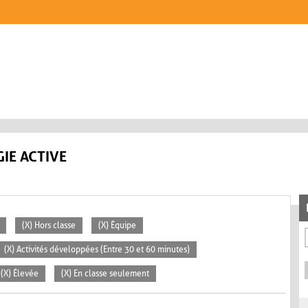
IE ACTIVE
(X) Hors classe
(X) Équipe
(X) Activités développées (Entre 30 et 60 minutes)
(X) Élevée
(X) En classe seulement