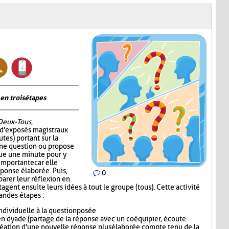
en trois étapes
Deux-Tous
,
 d'exposés magistraux
tes) portant sur la
 une question ou propose
oue une minute pour y
 importante car elle
éponse élaborée. Puis,
0
parer leur réflexion en
gent ensuite leurs idées à tout le groupe (tous). Cette activité
randes étapes :
dividuelle à la question posée
n dyade (partage de la réponse avec un coéquipier, écoute
réation d'une nouvelle réponse plus élaborée compte tenu de la