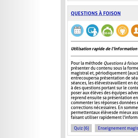
QUESTIONS À FOISON
Utilisation rapide de l'informati
Pour la méthode
Questions à foiso
présenter du contenu sous la for
magistral et, périodiquement (aux 
entrecouper sa présentation de séa
séances, les élèves travaillent en é
à des questions portant sur le cont
poser aux élèves des équipes adver
reprend ensuite sa présentation en
commenter les réponses données et
corrections nécessaires. En somme
permettent aux élèves de mieux ass
faisant utiliser rapidement l'info
Quiz (6)
Enseignement magist