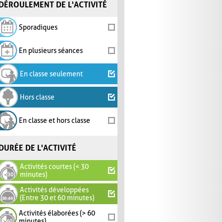
DÉROULEMENT DE L'ACTIVITÉ
Sporadiques
En plusieurs séances
En classe seulement
Hors classe
En classe et hors classe
DURÉE DE L'ACTIVITÉ
Activités courtes (< 30
minutes)
Activités développées
(Entre 30 et 60 minutes)
Activités élaborées (> 60
minutes)