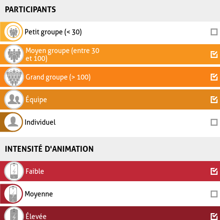
PARTICIPANTS
Petit groupe (< 30)
Moyen groupe (entre 30
et 100)
Grand groupe (> 100)
Équipe
Individuel
INTENSITÉ D'ANIMATION
Faible
Moyenne
Élevée