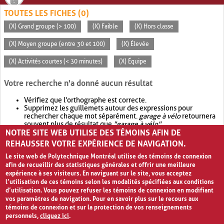
TOUTES LES FICHES (0)
(X) Grand groupe (> 100)
(X) Faible
(X) Hors classe
(X) Moyen groupe (entre 30 et 100)
(X) Élevée
(X) Activités courtes (< 30 minutes)
(X) Équipe
Votre recherche n'a donné aucun résultat
Vérifiez que l'orthographe est correcte.
Supprimez les guillemets autour des expressions pour
rechercher chaque mot séparément.
garage à vélo
retournera
souvent plus de résultat que
"garage à vélo"
.
NOTRE SITE WEB UTILISE DES TÉMOINS AFIN DE
Envisagez d'élargir votre recherche avec
OR
.
garage OR vélo
retournera souvent plus de résultat que
garage à vélo
.
REHAUSSER VOTRE EXPÉRIENCE DE NAVIGATION.
Le site web de Polytechnique Montréal utilise des témoins de connexion
afin de recueillir des statistiques générales et offrir une meilleure
expérience à ses visiteurs. En naviguant sur le site, vous acceptez
l’utilisation de ces témoins selon les modalités spécifiées aux conditions
d’utilisation. Vous pouvez refuser les témoins de connexion en modifiant
vos paramètres de navigation. Pour en savoir plus sur le recours aux
témoins de connexion et sur la protection de vos renseignements
personnels,
cliquez ici
.
Avis de confidentialité et conditions d’utilisation