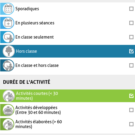
Sporadiques
En plusieurs séances
En classe seulement
Hors classe
En classe et hors classe
DURÉE DE L'ACTIVITÉ
Activités courtes (< 30
minutes)
Activités développées
(Entre 30 et 60 minutes)
Activités élaborées (> 60
minutes)