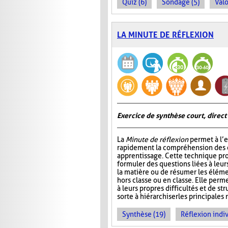
Quiz (6)
Sondage (5)
Valo
LA MINUTE DE RÉFLEXION
Exercice de synthèse court, direct
La
Minute de réflexion
permet à l’e
rapidement la compréhension des él
apprentissage. Cette technique pr
formuler des questions liées à leu
la matière ou de résumer les élém
hors classe ou en classe. Elle perme
à leurs propres difficultés et de st
sorte à hiérarchiser les principales 
Synthèse (19)
Réflexion indiv