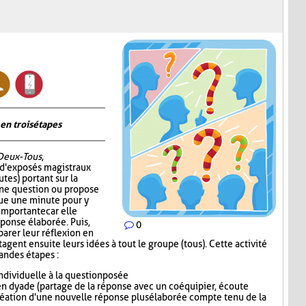
en trois étapes
Deux-Tous
,
 d'exposés magistraux
tes) portant sur la
 une question ou propose
oue une minute pour y
 importante car elle
éponse élaborée. Puis,
0
parer leur réflexion en
gent ensuite leurs idées à tout le groupe (tous). Cette activité
randes étapes :
dividuelle à la question posée
n dyade (partage de la réponse avec un coéquipier, écoute
réation d'une nouvelle réponse plus élaborée compte tenu de la