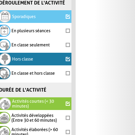
DÉROULEMENT DE L'ACTIVITÉ
Sporadiques
En plusieurs séances
En classe seulement
Hors classe
En classe et hors classe
DURÉE DE L'ACTIVITÉ
Activités courtes (< 30
minutes)
Activités développées
(Entre 30 et 60 minutes)
Activités élaborées (> 60
minutes)