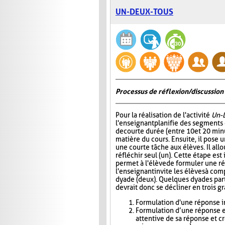
UN-DEUX-TOUS
Processus de réflexion/discussion 
Pour la réalisation de l'activité
Un-
l'enseignant planifie des segments
de courte durée (entre 10 et 20 minu
matière du cours. Ensuite, il pose
une courte tâche aux élèves. Il all
réfléchir seul (un). Cette étape est
permet à l'élève de formuler une r
l'enseignant invite les élèves à com
dyade (deux). Quelques dyades parta
devrait donc se décliner en trois g
Formulation d'une réponse in
Formulation d’une réponse e
attentive de sa réponse et c