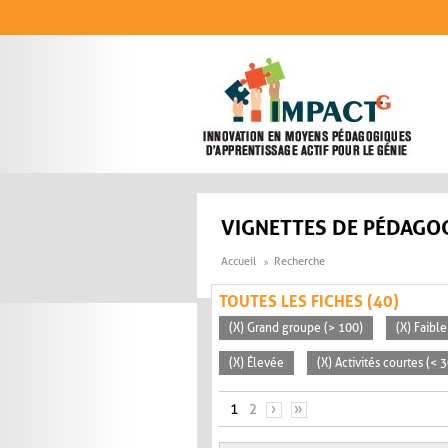
Aller au contenu principal
VIGNETTES DE PÉDAGOG
Accueil
Recherche
TOUTES LES FICHES (40)
(X) Grand groupe (> 100)
(X) Faible
(X) Élevée
(X) Activités courtes (< 
PAGES
1
2
›
»