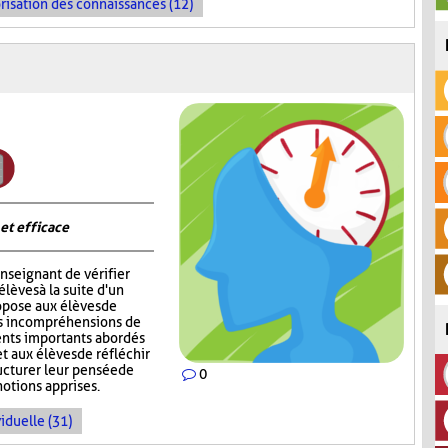
risation des connaissances (12)
 et efficace
nseignant de vérifier
èves à la suite d'un
opose aux élèves de
rs incompréhensions de
ents importants abordés
t aux élèves de réfléchir
ructurer leur pensée de
0
notions apprises.
iduelle (31)