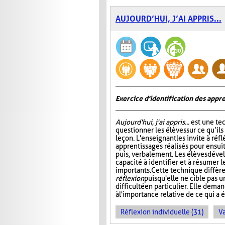
AUJOURD’HUI, J’AI APPRIS...
Exercice d'identification des appre
Aujourd'hui, j'ai appris...
est une te
questionner les élèves sur ce qu’ils
leçon. L'enseignant les invite à ré
apprentissages réalisés pour ensuit
puis, verbalement. Les élèves dével
capacité à identifier et à résumer 
importants. Cette technique diffère
réflexion
puisqu'elle ne cible pas 
difficulté en particulier. Elle dem
à l'importance relative de ce qui a é
Réflexion individuelle (31)
Va