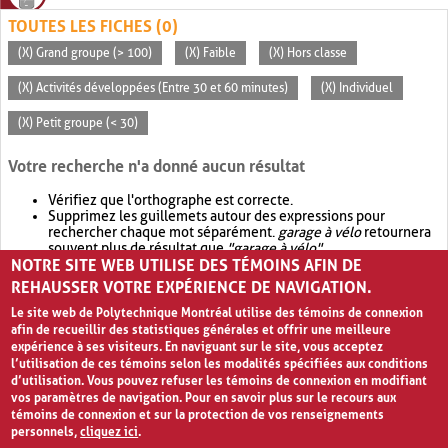
TOUTES LES FICHES (0)
(X) Grand groupe (> 100)
(X) Faible
(X) Hors classe
(X) Activités développées (Entre 30 et 60 minutes)
(X) Individuel
(X) Petit groupe (< 30)
Votre recherche n'a donné aucun résultat
Vérifiez que l'orthographe est correcte.
Supprimez les guillemets autour des expressions pour
rechercher chaque mot séparément.
garage à vélo
retournera
souvent plus de résultat que
"garage à vélo"
.
NOTRE SITE WEB UTILISE DES TÉMOINS AFIN DE
Envisagez d'élargir votre recherche avec
OR
.
garage OR vélo
retournera souvent plus de résultat que
garage à vélo
.
REHAUSSER VOTRE EXPÉRIENCE DE NAVIGATION.
Le site web de Polytechnique Montréal utilise des témoins de connexion
afin de recueillir des statistiques générales et offrir une meilleure
expérience à ses visiteurs. En naviguant sur le site, vous acceptez
l’utilisation de ces témoins selon les modalités spécifiées aux conditions
d’utilisation. Vous pouvez refuser les témoins de connexion en modifiant
vos paramètres de navigation. Pour en savoir plus sur le recours aux
témoins de connexion et sur la protection de vos renseignements
personnels,
cliquez ici
.
Avis de confidentialité et conditions d’utilisation