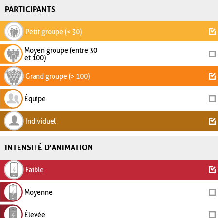
PARTICIPANTS
Petit groupe (< 30)
Moyen groupe (entre 30
et 100)
Grand groupe (> 100)
Équipe
Individuel
INTENSITÉ D'ANIMATION
Faible
Moyenne
Élevée