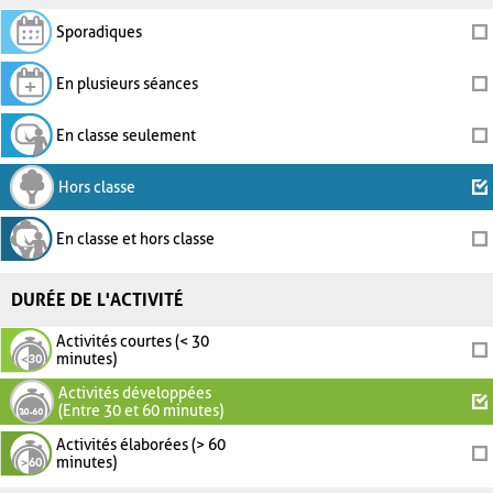
Sporadiques
En plusieurs séances
En classe seulement
Hors classe
En classe et hors classe
DURÉE DE L'ACTIVITÉ
Activités courtes (< 30
minutes)
Activités développées
(Entre 30 et 60 minutes)
Activités élaborées (> 60
minutes)