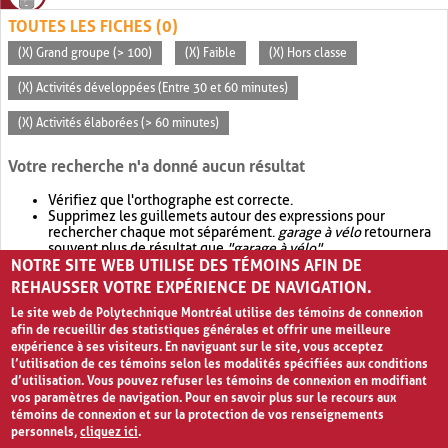
TOUTES LES FICHES (0)
(X) Grand groupe (> 100)
(X) Faible
(X) Hors classe
(X) Activités développées (Entre 30 et 60 minutes)
(X) Activités élaborées (> 60 minutes)
Votre recherche n'a donné aucun résultat
Vérifiez que l'orthographe est correcte.
Supprimez les guillemets autour des expressions pour
rechercher chaque mot séparément.
garage à vélo
retournera
souvent plus de résultat que
"garage à vélo"
.
NOTRE SITE WEB UTILISE DES TÉMOINS AFIN DE
Envisagez d'élargir votre recherche avec
OR
.
garage OR vélo
retournera souvent plus de résultat que
garage à vélo
.
REHAUSSER VOTRE EXPÉRIENCE DE NAVIGATION.
Le site web de Polytechnique Montréal utilise des témoins de connexion
afin de recueillir des statistiques générales et offrir une meilleure
expérience à ses visiteurs. En naviguant sur le site, vous acceptez
l’utilisation de ces témoins selon les modalités spécifiées aux conditions
d’utilisation. Vous pouvez refuser les témoins de connexion en modifiant
vos paramètres de navigation. Pour en savoir plus sur le recours aux
témoins de connexion et sur la protection de vos renseignements
personnels,
cliquez ici
.
Avis de confidentialité et conditions d’utilisation