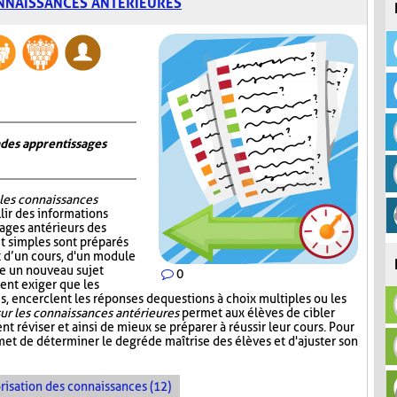
NNAISSANCES ANTÉRIEURES
n des apprentissages
 les connaissances
lir des informations
sages antérieurs des
et simples sont préparés
ut d’un cours, d'un module
re un nouveau sujet
0
ent exiger que les
, encerclent les réponses de questions à choix multiples ou les
ur les connaissances antérieures
permet aux élèves de cibler
nt réviser et ainsi de mieux se préparer à réussir leur cours. Pour
et de déterminer le degré de maîtrise des élèves et d'ajuster son
risation des connaissances (12)