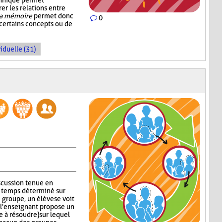
echnique permet
rer les relations entre
la mémoire
permet donc
0
 certains concepts ou de
iduelle (31)
iscussion tenue en
n temps déterminé sur
groupe, un élève se voit
s, l'enseignant propose un
 à résoudre) sur lequel