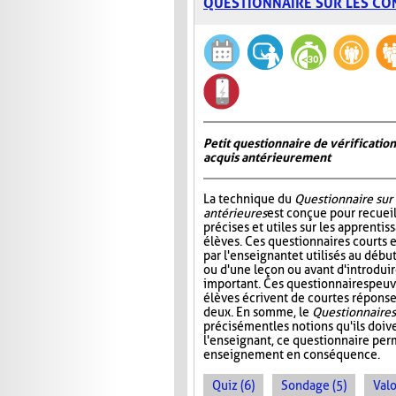
QUESTIONNAIRE SUR LES CO
Petit questionnaire de vérificatio
acquis antérieurement
La technique du
Questionnaire sur
antérieures
est conçue pour recueil
précises et utiles sur les apprentis
élèves. Ces questionnaires courts 
par l'enseignant et utilisés au déb
ou d'une leçon ou avant d'introdui
important. Ces questionnaires peuv
élèves écrivent de courtes réponses
deux. En somme, le
Questionnaire s
précisément les notions qu'ils doive
l'enseignant, ce questionnaire perm
enseignement en conséquence.
Quiz (6)
Sondage (5)
Valo