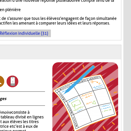
réation d'une nouvelle réponse plus élaborée compte tenu de la
 en plénière
de s'assurer que tous les élèves s'engagent de façon simultanée
ctif en les amenant à comparer leurs idées et leurs réponses.
Réflexion individuelle (31)
ages
émoire
consiste à
tableau divisé en lignes
 aux élèves les titres
rice et c'est à eux de