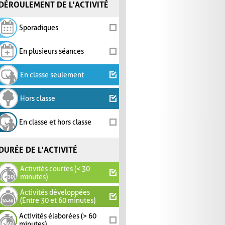
DÉROULEMENT DE L'ACTIVITÉ
Sporadiques
En plusieurs séances
En classe seulement
Hors classe
En classe et hors classe
DURÉE DE L'ACTIVITÉ
Activités courtes (< 30
minutes)
Activités développées
(Entre 30 et 60 minutes)
Activités élaborées (> 60
minutes)