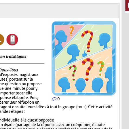
en trois étapes
Deux-Tous
,
 d'exposés magistraux
tes) portant sur la
 une question ou propose
oue une minute pour y
 importante car elle
éponse élaborée. Puis,
0
parer leur réflexion en
gent ensuite leurs idées à tout le groupe (tous). Cette activité
randes étapes :
dividuelle à la question posée
n dyade (partage de la réponse avec un coéquipier, écoute