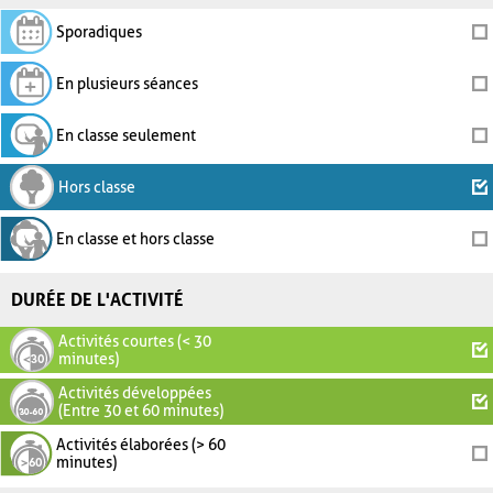
Sporadiques
En plusieurs séances
En classe seulement
Hors classe
En classe et hors classe
DURÉE DE L'ACTIVITÉ
Activités courtes (< 30
minutes)
Activités développées
(Entre 30 et 60 minutes)
Activités élaborées (> 60
minutes)