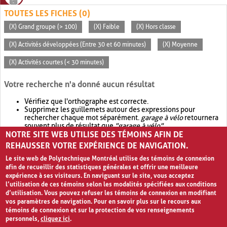
TOUTES LES FICHES (0)
(X) Grand groupe (> 100)
(X) Faible
(X) Hors classe
(X) Activités développées (Entre 30 et 60 minutes)
(X) Moyenne
(X) Activités courtes (< 30 minutes)
Votre recherche n'a donné aucun résultat
Vérifiez que l'orthographe est correcte.
Supprimez les guillemets autour des expressions pour
rechercher chaque mot séparément.
garage à vélo
retournera
souvent plus de résultat que
"garage à vélo"
.
NOTRE SITE WEB UTILISE DES TÉMOINS AFIN DE
Envisagez d'élargir votre recherche avec
OR
.
garage OR vélo
retournera souvent plus de résultat que
garage à vélo
.
REHAUSSER VOTRE EXPÉRIENCE DE NAVIGATION.
Le site web de Polytechnique Montréal utilise des témoins de connexion
afin de recueillir des statistiques générales et offrir une meilleure
expérience à ses visiteurs. En naviguant sur le site, vous acceptez
l’utilisation de ces témoins selon les modalités spécifiées aux conditions
d’utilisation. Vous pouvez refuser les témoins de connexion en modifiant
vos paramètres de navigation. Pour en savoir plus sur le recours aux
témoins de connexion et sur la protection de vos renseignements
personnels,
cliquez ici
.
Avis de confidentialité et conditions d’utilisation