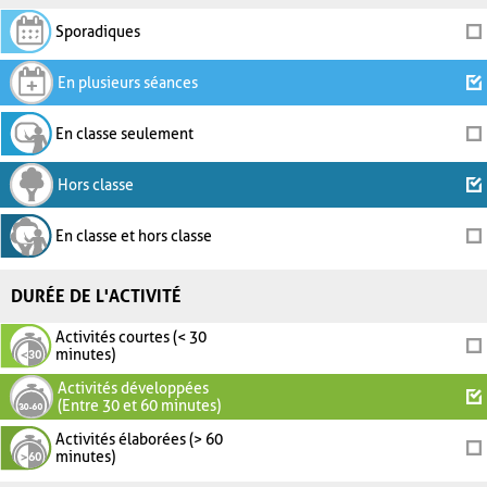
Sporadiques
En plusieurs séances
En classe seulement
Hors classe
En classe et hors classe
DURÉE DE L'ACTIVITÉ
Activités courtes (< 30
minutes)
Activités développées
(Entre 30 et 60 minutes)
Activités élaborées (> 60
minutes)