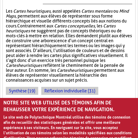
Les
Cartes heuristiques
, aussi appelées
Cartes mentales
ou
Mind
Maps
, permettent aux élèves de représenter sous forme
hiérarchique et visuelle différents concepts liés aux notions du
cours. Contrairement aux
Cartes conceptuelles
, les
Cartes
heuristiques
ne suggèrent pas de concepts théoriques ou de
mots-clés à mettre en relation. Elles demandent plutôt aux élèves
de construire une arborescence d’un concept central en
représentant hiérarchiquement les termes ou les images qui y
sont associés. D’ailleurs, l’utilisation de couleurs et de dessins
peut aider à rendre les cartes plus significatives visuellement. Il
s’agit donc d’un exercice très personnel puisque les
Cartes heuristiques
reflètent le cheminement de la pensée de
leur auteur. En somme, les
Cartes heuristiques
permettent aux
élèves de représenter visuellement la hiérarchie des
connaissances acquises sur un sujet précis.
Synthèse (19)
Réflexion individuelle (31)
Approfondissement des connaissances (17)
NOTRE SITE WEB UTILISE DES TÉMOINS AFIN DE
REHAUSSER VOTRE EXPÉRIENCE DE NAVIGATION.
Le site web de Polytechnique Montréal utilise des témoins de connexion
afin de recueillir des statistiques générales et offrir une meilleure
expérience à ses visiteurs. En naviguant sur le site, vous acceptez
l’utilisation de ces témoins selon les modalités spécifiées aux conditions