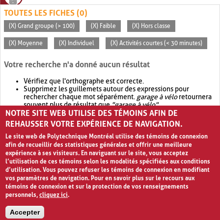
TOUTES LES FICHES (0)
(X) Grand groupe (> 100)
(X) Faible
(X) Hors classe
(X) Moyenne
(X) Individuel
(X) Activités courtes (< 30 minutes)
Votre recherche n'a donné aucun résultat
Vérifiez que l'orthographe est correcte.
Supprimez les guillemets autour des expressions pour
rechercher chaque mot séparément.
garage à vélo
retournera
souvent plus de résultat que
"garage à vélo"
.
NOTRE SITE WEB UTILISE DES TÉMOINS AFIN DE
Envisagez d'élargir votre recherche avec
OR
.
garage OR vélo
retournera souvent plus de résultat que
garage à vélo
.
REHAUSSER VOTRE EXPÉRIENCE DE NAVIGATION.
Le site web de Polytechnique Montréal utilise des témoins de connexion
afin de recueillir des statistiques générales et offrir une meilleure
expérience à ses visiteurs. En naviguant sur le site, vous acceptez
l’utilisation de ces témoins selon les modalités spécifiées aux conditions
d’utilisation. Vous pouvez refuser les témoins de connexion en modifiant
vos paramètres de navigation. Pour en savoir plus sur le recours aux
témoins de connexion et sur la protection de vos renseignements
personnels,
cliquez ici
.
Avis de confidentialité et conditions d’utilisation
Accepter