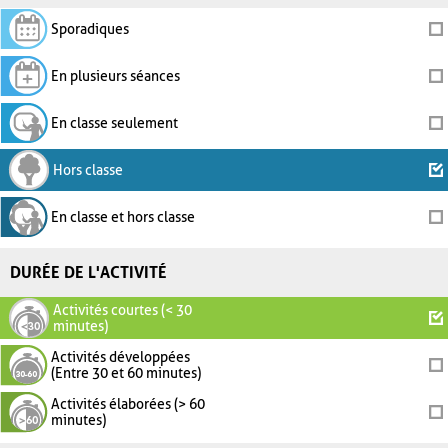
Sporadiques
En plusieurs séances
En classe seulement
Hors classe
En classe et hors classe
DURÉE DE L'ACTIVITÉ
Activités courtes (< 30
minutes)
Activités développées
(Entre 30 et 60 minutes)
Activités élaborées (> 60
minutes)