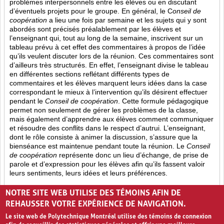
problèmes interpersonnels entre les élèves ou en discutant
d’éventuels projets pour le groupe. En général, le C
onseil de
coopération
a lieu une fois par semaine et les sujets qui y sont
abordés sont
précisés préalablement par les élèves et
l’enseignant qui, tout au long de la semaine, inscrivent sur un
tableau prévu à cet effet des commentaires à propos de l’idée
qu’ils veulent discuter lors de la réunion. Ces commentaires sont
d’ailleurs très structurés. En effet, l’enseignant divise le tableau
en différentes sections reflétant différents types de
commentaires et les élèves marquent leurs idées dans la case
correspondant le mieux à l’intervention qu’ils désirent effectuer
pendant le
Conseil de coopération
. Cette formule pédagogique
permet non seulement de gérer les problèmes de la classe,
mais également d’apprendre aux élèves comment communiquer
et résoudre des conflits dans le respect d’autrui. L’enseignant,
dont le rôle consiste à animer la discussion, s’assure que la
bienséance est maintenue pendant toute la réunion. Le
Conseil
de coopération
représente donc un lieu d’échange, de prise de
parole et d’expression pour les élèves afin qu’ils fassent valoir
leurs sentiments, leurs idées et leurs préférences.
Opinion (8)
Partage (13)
Rétroaction (4)
NOTRE SITE WEB UTILISE DES TÉMOINS AFIN DE
REHAUSSER VOTRE EXPÉRIENCE DE NAVIGATION.
Le site web de Polytechnique Montréal utilise des témoins de connexion