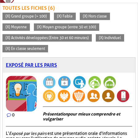
TOUTES LES FICHES (6)
(X) Grand groupe (> 100)
(X) Faible
(X) Hors classe
(X) Moyenne
(X) Moyen groupe (entre 30 et 100)
(X) Activités développées (Entre 30 et 60 minutes)
(X) Individuel
(X) En classe seulement
EXPOSÉ PAR LES PAIRS
Présentation pour mieux comprendre et
0
vulgariser
L'
Exposé par les pairs
est une présentation orale d'informations