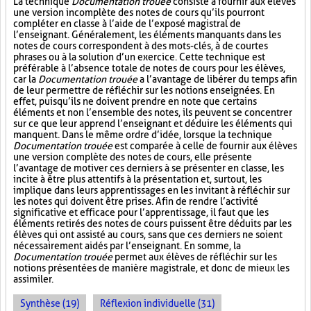
La technique
Documentation trouée
consiste à fournir aux élèves
une version incomplète des notes de cours qu’ils pourront
compléter en classe à l’aide de l’exposé magistral de
l’enseignant. Généralement, les éléments manquants dans les
notes de cours correspondent à des mots-clés, à de courtes
phrases ou à la solution d’un exercice. Cette technique est
préférable à l’absence totale de notes de cours pour les élèves,
car la
Documentation trouée
a l’avantage de libérer du temps afin
de leur permettre de réfléchir sur les notions enseignées. En
effet, puisqu’ils ne doivent prendre en note que certains
éléments et non l’ensemble des notes, ils peuvent se concentrer
sur ce que leur apprend l’enseignant et déduire les éléments qui
manquent. Dans le même ordre d’idée, lorsque la technique
Documentation trouée
est comparée à celle de fournir aux élèves
une version complète des notes de cours, elle présente
l’avantage de motiver ces derniers à se présenter en classe, les
incite à être plus attentifs à la présentation et, surtout, les
implique dans leurs apprentissages en les invitant à réfléchir sur
les notes qui doivent être prises. Afin de rendre l’activité
significative et efficace pour l’apprentissage, il faut que les
éléments retirés des notes de cours puissent être déduits par les
élèves qui ont assisté au cours, sans que ces derniers ne soient
nécessairement aidés par l’enseignant. En somme, la
Documentation trouée
permet aux élèves de réfléchir sur les
notions présentées de manière magistrale, et donc de mieux les
assimiler.
Synthèse (19)
Réflexion individuelle (31)