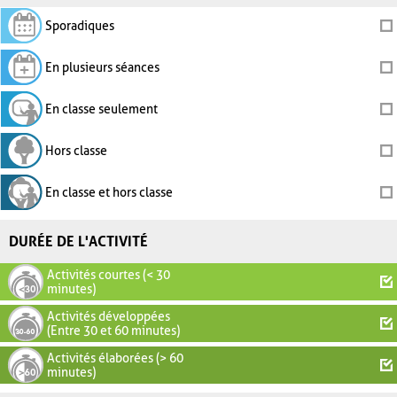
Sporadiques
En plusieurs séances
En classe seulement
Hors classe
En classe et hors classe
DURÉE DE L'ACTIVITÉ
Activités courtes (< 30
minutes)
Activités développées
(Entre 30 et 60 minutes)
Activités élaborées (> 60
minutes)