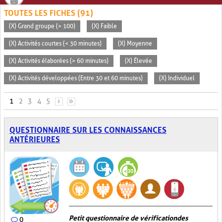
TOUTES LES FICHES (91)
(X) Grand groupe (> 100)
(X) Faible
(X) Activités courtes (< 30 minutes)
(X) Moyenne
(X) Activités élaborées (> 60 minutes)
(X) Élevée
(X) Activités développées (Entre 30 et 60 minutes)
(X) Individuel
PAGES
1
2
3
4
5
›
»
QUESTIONNAIRE SUR LES CONNAISSANCES
ANTÉRIEURES
Petit questionnaire de vérification des
0