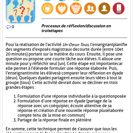
Processus de réflexion/discussion en
0
trois étapes
Pour la réalisation de l'activité
Un-Deux-Tous
, l'enseignant planifie
des segments d'exposés magistraux de courte durée (entre 10 et
20 minutes) portant sur la matière du cours. Ensuite, il pose une
question ou propose une courte tâche aux élèves. Il alloue une
minute pour y réfléchir seul (un). Cette étape est importante car
elle permet à l'élève de formuler une réponse élaborée. Puis,
l'enseignant invite les élèves à comparer leur réflexion en dyade
(deux). Quelques dyades partagent ensuite leurs idées à tout le
groupe (tous). Cette activité devrait donc se décliner en trois
grandes étapes :
Formulation d'une réponse individuelle à la question posée
Formulation d’une réponse en dyade (partage de la
réponse avec un coéquipier, écoute attentive de sa
réponse et création d'une nouvelle réponse plus élaborée
compte tenu de la mise en commun)
Partage de la réponse finale en plénière
En somme, cette technique permet de s'assurer que tous les