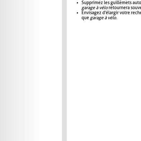
Supprimez les guillemets aut
garage à vélo
retournera souve
Envisagez d'élargir votre rec
que
garage à vélo
.