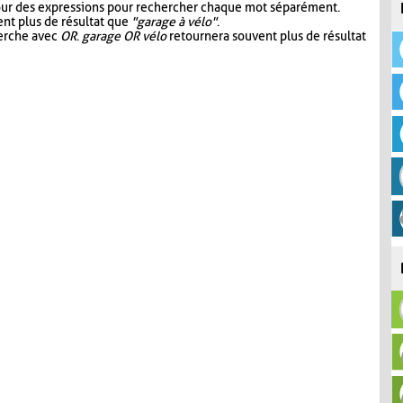
our des expressions pour rechercher chaque mot séparément.
nt plus de résultat que
"garage à vélo"
.
herche avec
OR
.
garage OR vélo
retournera souvent plus de résultat