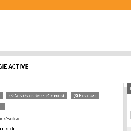
IE ACTIVE
(X) Activités courtes (< 30 minutes)
(X) Hors classe
el
n résultat
 correcte.