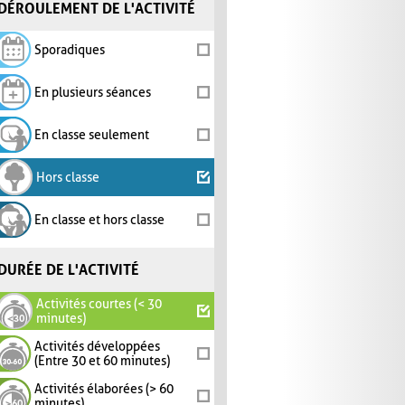
DÉROULEMENT DE L'ACTIVITÉ
Sporadiques
En plusieurs séances
En classe seulement
Hors classe
En classe et hors classe
DURÉE DE L'ACTIVITÉ
Activités courtes (< 30
minutes)
Activités développées
(Entre 30 et 60 minutes)
Activités élaborées (> 60
minutes)