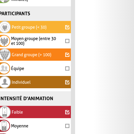
PARTICIPANTS
Petit groupe (< 30)
Moyen groupe (entre 30
et 100)
Grand groupe (> 100)
Équipe
Individuel
INTENSITÉ D'ANIMATION
Faible
Moyenne