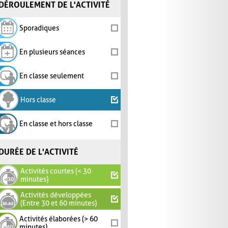
DÉROULEMENT DE L'ACTIVITÉ
Sporadiques
En plusieurs séances
En classe seulement
Hors classe
En classe et hors classe
DURÉE DE L'ACTIVITÉ
Activités courtes (< 30
minutes)
Activités développées
(Entre 30 et 60 minutes)
Activités élaborées (> 60
minutes)