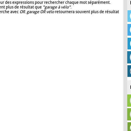
our des expressions pour rechercher chaque mot séparément.
nt plus de résultat que
"garage à vélo"
.
herche avec
OR
.
garage OR vélo
retournera souvent plus de résultat