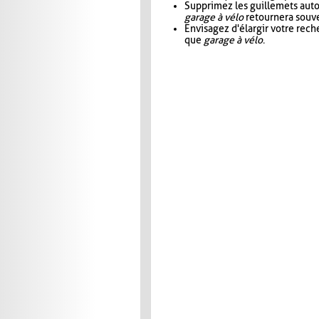
Supprimez les guillemets aut
garage à vélo
retournera souve
Envisagez d'élargir votre rec
que
garage à vélo
.